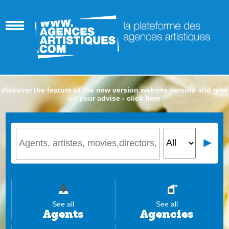
discover the feature of the new version website version and give
us your advise - click here
See all
See all
Agents
Agencies