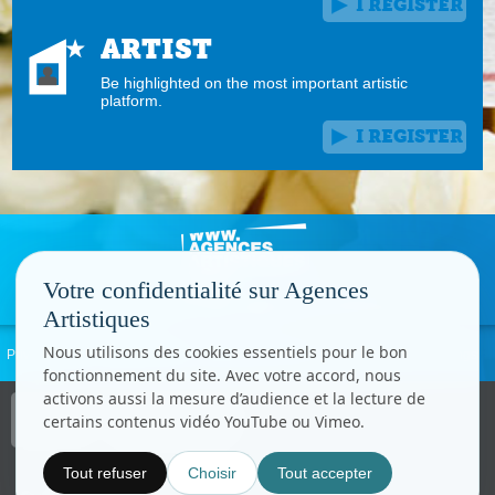
I REGISTER
ARTIST
Be highlighted on the most important artistic
platform.
I REGISTER
Votre confidentialité sur Agences
Artistiques
Nous utilisons des cookies essentiels pour le bon
Privacy policy
Report Abuse
Legal information
Contact
Cookie settings
fonctionnement du site. Avec votre accord, nous
activons aussi la mesure d’audience et la lecture de
Copyright © CC.Comunication
certains contenus vidéo YouTube ou Vimeo.
All right reserved
www.cccom.fr
Tout refuser
Choisir
Tout accepter