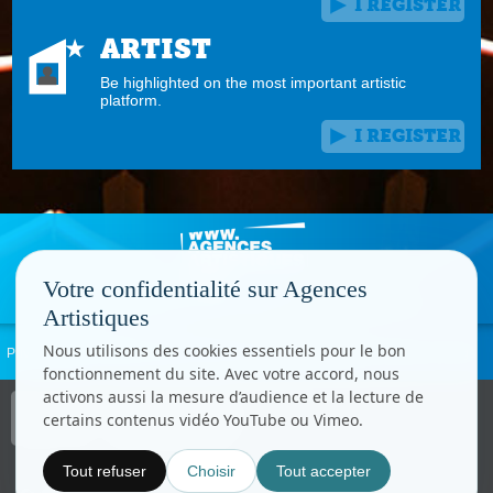
I REGISTER
ARTIST
Be highlighted on the most important artistic
platform.
I REGISTER
Votre confidentialité sur Agences
Artistiques
Nous utilisons des cookies essentiels pour le bon
Privacy policy
Report Abuse
Legal information
Contact
Cookie settings
fonctionnement du site. Avec votre accord, nous
activons aussi la mesure d’audience et la lecture de
Copyright © CC.Comunication
certains contenus vidéo YouTube ou Vimeo.
All right reserved
www.cccom.fr
Tout refuser
Choisir
Tout accepter