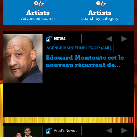
Artists
Artists
Advanced search
search by category
NEWS
AGENCE MARCELINE LENOIR (AML)
Edouard Montoute est le
nouveau récurrent de...
t
ie
Artist's News :