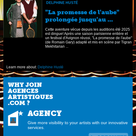
DELPHINE HUSTÉ
s
"La promesse de l'aube"
prolongée jusqu'au ...
é,
Cette aventure vécue depuis les auditions été 2025
est dingue! Après une saison parisienne entière et
un festival d'Avignon réussi, "La promesse de l'aube"
(de Romain Gary) adapté et mis en scène par Tigran
Mekhitarian ...
Learn more about:
Delphine Husté
WHY JOIN
AGENCES
ARTISTIQUES
.COM ?
AGENCY
Give more visibility to your artists with our innovative
services.