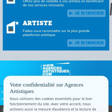
Offrez plus de visibilité à vos artistes en bénéficiant
de nos services innovants.
JE M'INSCRIS
ARTISTE
Faites-vous reconnaitre sur la plus grande
plateforme artistique.
JE M'INSCRIS
Votre confidentialité sur Agences
Artistiques
Politique de confidentialité
Signaler un abus
Mentions légales
Contact
Nous utilisons des cookies essentiels pour le bon
Paramètres cookies
fonctionnement du site. Avec votre accord, nous
activons aussi la mesure d’audience et la lecture de
Copyright © CC.Comunication