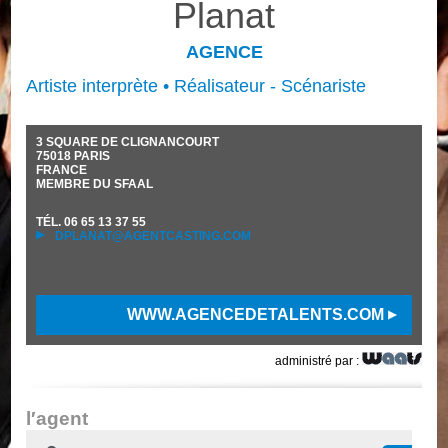
Planat
AGENCE
Artiste interprète • Réalisateur - Scénariste
3 SQUARE DE CLIGNANCOURT
75018
PARIS
FRANCE
MEMBRE DU SFAAL
TÉL.
06 65 13 37 55
DPLANAT@AGENTCASTING.COM
WWW.AGENCEDETALENTS.COM
administré par :
l′agent