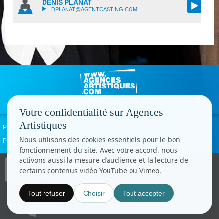
DENIS PLANAT
DPLANAT@AGENTCASTING.COM
Votre confidentialité sur Agences
Artistiques
Politique de confidentialité
Signaler un abus
Mentions légales
Contact
Nous utilisons des cookies essentiels pour le bon
Paramètres cookies
fonctionnement du site. Avec votre accord, nous
activons aussi la mesure d’audience et la lecture de
Copyright © CC.Comunication
certains contenus vidéo YouTube ou Vimeo.
Tous droits réservés
www.cccom.fr
Tout refuser
Choisir
Tout accepter