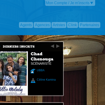
Mon Compte / Je m'inscris
Agents
Agences
Artistes
Clink
Partenaires
DERNIERS INSCRITS
Chad
Chenouga
SCÉNARISTE
UBBA
Céline Kamina