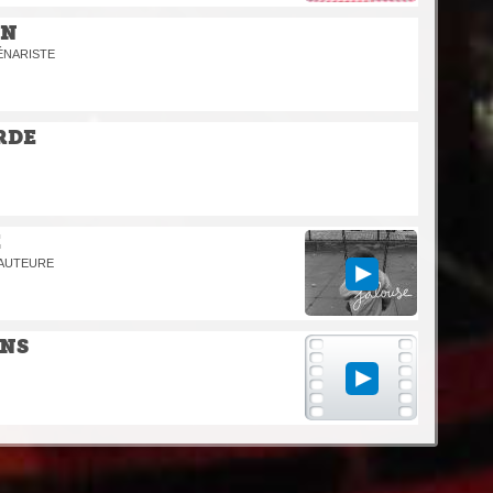
IN
CÉNARISTE
RDE
E
 AUTEURE
NS