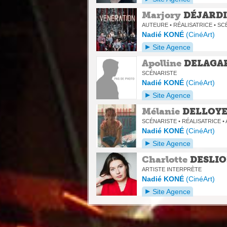
Marjory
DÉJARD
AUTEURE • RÉALISATRICE • S
Nadié KONÉ
(
CinéArt
)
Site Agence
Apolline
DELAGA
SCÉNARISTE
Nadié KONÉ
(
CinéArt
)
Site Agence
Mélanie
DELLOY
SCÉNARISTE • RÉALISATRICE •
Nadié KONÉ
(
CinéArt
)
Site Agence
Charlotte
DESLIO
ARTISTE INTERPRÈTE
Nadié KONÉ
(
CinéArt
)
Site Agence