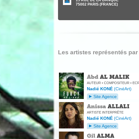
75002
PARIS
(
FRANCE
)
Les artistes représentés pa
Abd
AL MALIK
AUTEUR • COMPOSITEUR • ECR
Nadié KONÉ
(
CinéArt
)
Site Agence
Anissa
ALLALI
ARTISTE INTERPRÈTE
Nadié KONÉ
(
CinéArt
)
Site Agence
Gil
ALMA