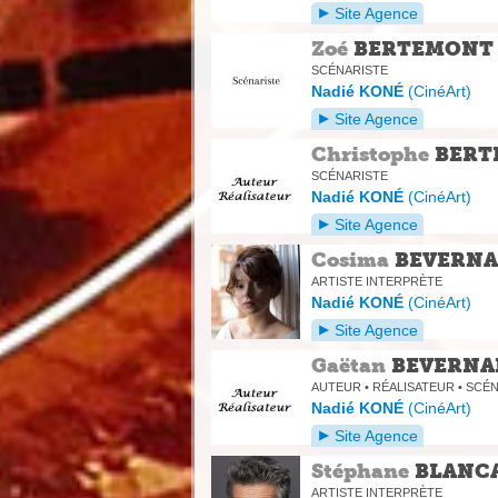
Site Agence
Zoé
BERTEMONT
SCÉNARISTE
Nadié KONÉ
(
CinéArt
)
Site Agence
Christophe
BERT
SCÉNARISTE
Nadié KONÉ
(
CinéArt
)
Site Agence
Cosima
BEVERNA
ARTISTE INTERPRÈTE
Nadié KONÉ
(
CinéArt
)
Site Agence
Gaëtan
BEVERNA
AUTEUR • RÉALISATEUR • SCÉ
Nadié KONÉ
(
CinéArt
)
Site Agence
Stéphane
BLANC
ARTISTE INTERPRÈTE