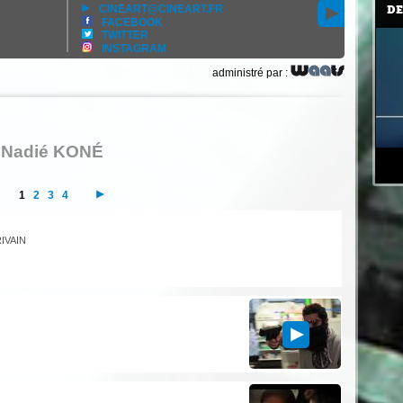
CINEART@CINEART.FR
DE
FACEBOOK
TWITTER
INSTAGRAM
administré par :
r Nadié KONÉ
1
2
3
4
IVAIN