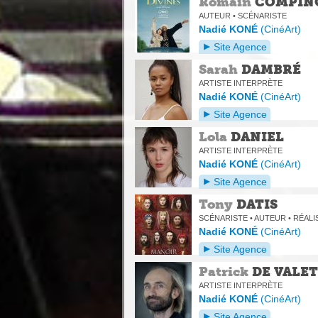
Romain
COMPIN
AUTEUR • SCÉNARISTE
Nadié KONÉ
(
CinéArt
)
Site Agence
Sarah
DAMBRÉ
ARTISTE INTERPRÈTE
Nadié KONÉ
(
CinéArt
)
Site Agence
Lola
DANIEL
ARTISTE INTERPRÈTE
Nadié KONÉ
(
CinéArt
)
Site Agence
Tony
DATIS
SCÉNARISTE • AUTEUR • RÉAL
Nadié KONÉ
(
CinéArt
)
Site Agence
Patrick
DE VALE
ARTISTE INTERPRÈTE
Nadié KONÉ
(
CinéArt
)
Site Agence