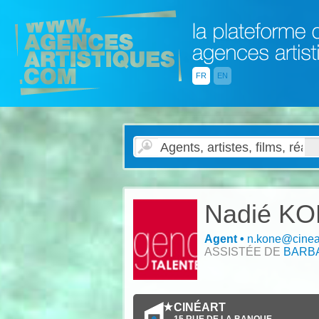
FR
EN
Nadié K
Agent
•
n.kone@cinear
ASSISTÉE DE
BARB
CINÉART
15 RUE DE LA BANQUE