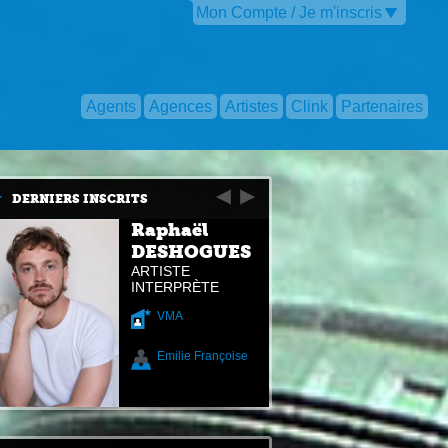
Mon Compte / Je m'inscris
Agents
Agences
Artistes
Clink
Partenaires
DERNIERS INSCRITS
Raphaël
DESHOGUES
ARTISTE
INTERPRÈTE
VMA
Emilie Françoise