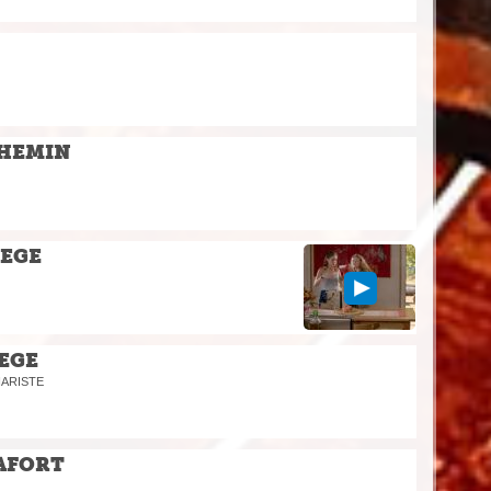
HEMIN
EGE
EGE
NARISTE
AFORT