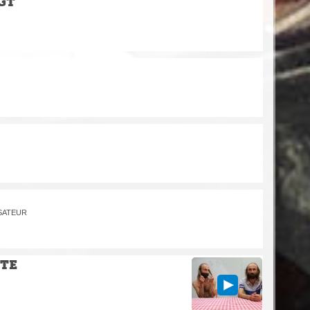
GT
ISATEUR
TTE