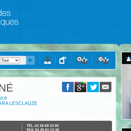
ONÉ
t.fr
ARA LESCLAUZE
TÉL.
01 56 69 33 00
FAX.
01 45 61 13 38