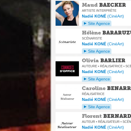
Maud
BAECKER
ARTISTE INTERPRÈTE
Nadié KONÉ
(
CinéArt
)
Site Agence
Hélène
BARARUZ
SCÉNARISTE
Nadié KONÉ
(
CinéArt
)
Site Agence
Olivia
BARLIER
AUTEURE • RÉALISATRICE • S
Nadié KONÉ
(
CinéArt
)
Site Agence
Caroline
BENARR
RÉALISATRICE
Nadié KONÉ
(
CinéArt
)
Site Agence
Florent
BERNAR
AUTEUR • RÉALISATEUR • SCÉ
Nadié KONÉ
(
CinéArt
)