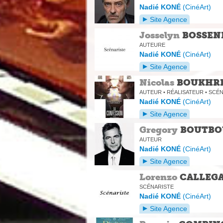
Nadié KONÉ
(
CinéArt
)
Site Agence
Josselyn
BOSSEN
AUTEURE
Nadié KONÉ
(
CinéArt
)
Site Agence
Nicolas
BOUKHRI
AUTEUR • RÉALISATEUR • SCÉ
Nadié KONÉ
(
CinéArt
)
Site Agence
Gregory
BOUTBO
AUTEUR
Nadié KONÉ
(
CinéArt
)
Site Agence
Lorenzo
CALLEGA
SCÉNARISTE
Nadié KONÉ
(
CinéArt
)
Site Agence