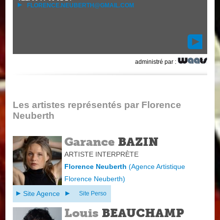
FLORENCE.NEUBERTH@GMAIL.COM
administré par :
Les artistes représentés par Florence
Neuberth
Garance
BAZIN
ARTISTE INTERPRÈTE
Florence Neuberth
(
Agence Artistique
Florence Neuberth
)
Site Agence
Site Perso
Louis
BEAUCHAMP