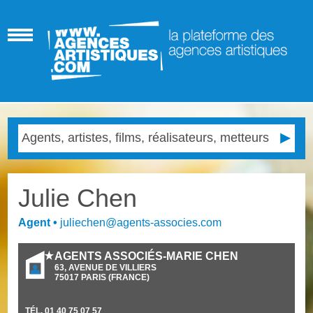
Julie Chen
Agent
•
juliechen@agents-associes.com
AGENTS ASSOCIÉS-MARIE CHEN
63, AVENUE DE VILLIERS
75017
PARIS
(
FRANCE
)
TÉL.
01 40 75 07 57