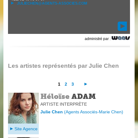
JULIECHEN@AGENTS-ASSOCIES.COM
administré par :
Les artistes représentés par Julie Chen
1
2
3
Héloïse
ADAM
ARTISTE INTERPRÈTE
Julie Chen
(
Agents Associés-Marie Chen
)
Site Agence