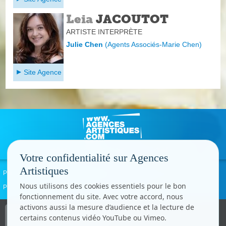
Leia
JACOUTOT
ARTISTE INTERPRÈTE
Julie Chen
(
Agents Associés-Marie Chen
)
Site Agence
Votre confidentialité sur Agences
Artistiques
Politique de confidentialité
Signaler un abus
Mentions légales
Contact
Nous utilisons des cookies essentiels pour le bon
Paramètres cookies
fonctionnement du site. Avec votre accord, nous
activons aussi la mesure d’audience et la lecture de
Copyright © CC.Comunication
certains contenus vidéo YouTube ou Vimeo.
Tous droits réservés
www.cccom.fr