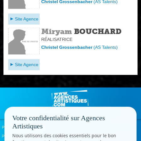
Christel Grossenbacher
(
AS Talents
)
Site Agence
Miryam
BOUCHARD
RÉALISATRICE
Christel Grossenbacher
(
AS Talents
)
Site Agence
Votre confidentialité sur Agences
Artistiques
Politique de confidentialité
Signaler un abus
Mentions légales
Contact
Nous utilisons des cookies essentiels pour le bon
Paramètres cookies