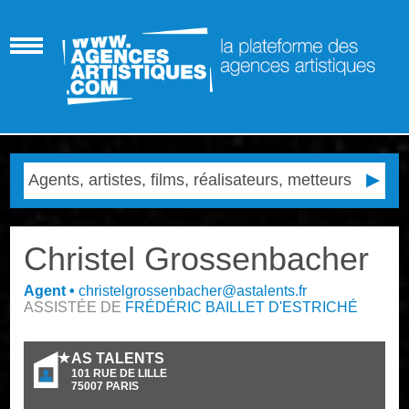
Christel Grossenbacher
Agent
•
christelgrossenbacher@astalents.fr
ASSISTÉE DE
FRÉDÉRIC BAILLET D'ESTRICHÉ
AS TALENTS
101 RUE DE LILLE
75007
PARIS