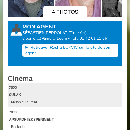
4 PHOTOS
MON AGENT
SÉBASTIEN PERROLAT
(
Time Art
)
s.perrolat@time-art.com
• Tel : 01 42 61 11 56
Retrouver Rasha BUKVIC sur le site de son
agent
Cinéma
2023
SULAK
- Mélanie Laurent
2023
APSURDNI EKSPERIMENT
- Bosko Ilic