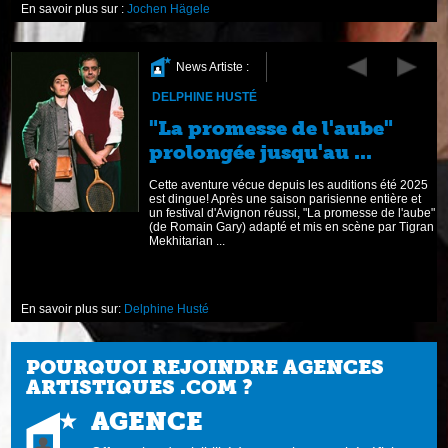
En savoir plus sur :
Jochen Hägele
News Artiste :
DELPHINE HUSTÉ
s
"La promesse de l'aube"
prolongée jusqu'au ...
é,
Cette aventure vécue depuis les auditions été 2025
est dingue! Après une saison parisienne entière et
un festival d'Avignon réussi, "La promesse de l'aube"
(de Romain Gary) adapté et mis en scène par Tigran
Mekhitarian ...
En savoir plus sur:
Delphine Husté
POURQUOI REJOINDRE AGENCES
ARTISTIQUES .COM ?
AGENCE