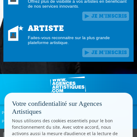
Offrez plus de visibilité à vos artistes en bénéficiant
de nos services innovants.
JE M'INSCRIS
ARTISTE
Faites-vous reconnaitre sur la plus grande
plateforme artistique.
JE M'INSCRIS
Votre confidentialité sur Agences
Artistiques
Politique de confidentialité
Signaler un abus
Mentions légales
Contact
Nous utilisons des cookies essentiels pour le bon
Paramètres cookies
fonctionnement du site. Avec votre accord, nous
activons aussi la mesure d’audience et la lecture de
Copyright © CC.Comunication