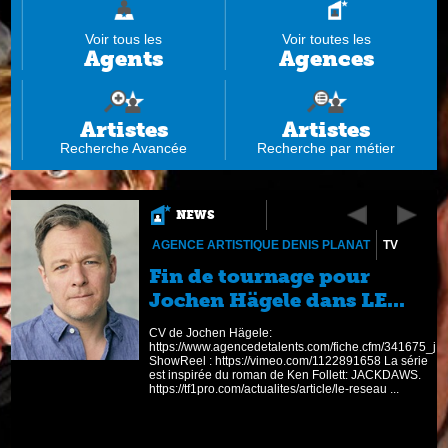
Voir tous les
Voir toutes les
Agents
Agences
Artistes
Artistes
Recherche Avancée
Recherche par métier
NEWS
AGENCE ARTISTIQUE DENIS PLANAT
TV
Fin de tournage pour
Jochen Hägele dans LE...
AM
CV de Jochen Hägele:
n
https://www.agencedetalents.com/fiche.cfm/341675_
ShowReel : https://vimeo.com/1122891658 La série
est inspirée du roman de Ken Follett: JACKDAWS.
https://tf1pro.com/actualites/article/le-reseau ...