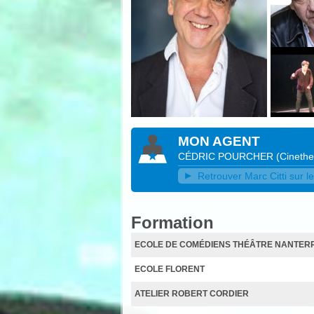
MON AGENT
CÉDRIC POURCHER
(
Cineth
Retrouver Marc Citti sur le
Formation
ECOLE DE COMÉDIENS THÉÂTRE NANTERR
ECOLE FLORENT
ATELIER ROBERT CORDIER