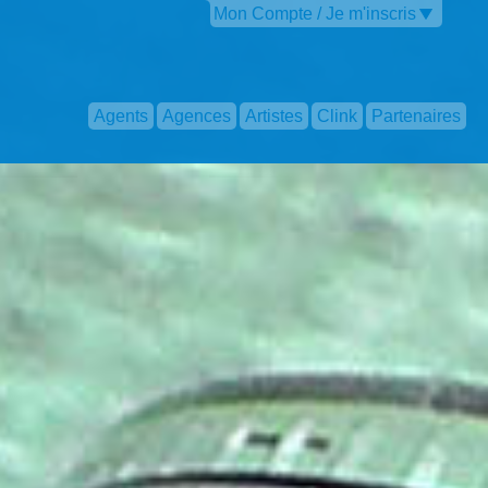
Mon Compte / Je m'inscris
Agents
Agences
Artistes
Clink
Partenaires