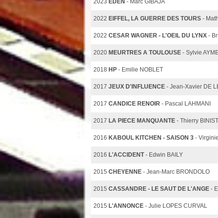
2023
EDEN
- Marc GIBAJA
2022
EIFFEL, LA GUERRE DES TOURS
- Ma
2022
CESAR WAGNER - L'OEIL DU LYNX
- B
2020
MEURTRES A TOULOUSE
- Sylvie AYM
2018
HP
- Emilie NOBLET
2017
JEUX D'INFLUENCE
- Jean-Xavier DE
2017
CANDICE RENOIR
- Pascal LAHMANI
2017
LA PIECE MANQUANTE
- Thierry BINIST
2016
KABOUL KITCHEN - SAISON 3
- Virgi
2016
L'ACCIDENT
- Edwin BAILY
2015
CHEYENNE
- Jean-Marc BRONDOLO
2015
CASSANDRE - LE SAUT DE L'ANGE
- 
2015
L'ANNONCE
- Julie LOPES CURVAL