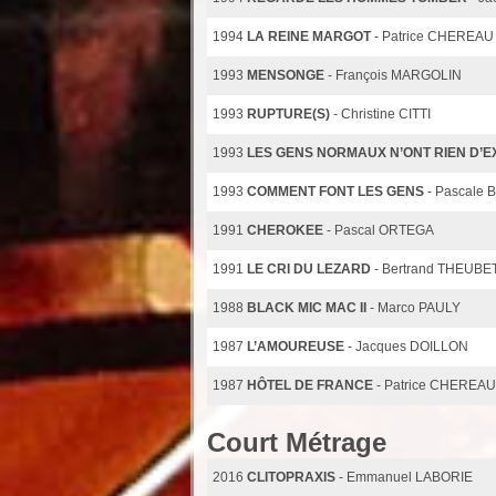
1994
LA REINE MARGOT
- Patrice CHEREAU
1993
MENSONGE
- François MARGOLIN
1993
RUPTURE(S)
- Christine CITTI
1993
LES GENS NORMAUX N’ONT RIEN D’
1993
COMMENT FONT LES GENS
- Pascale 
1991
CHEROKEE
- Pascal ORTEGA
1991
LE CRI DU LEZARD
- Bertrand THEUBE
1988
BLACK MIC MAC II
- Marco PAULY
1987
L’AMOUREUSE
- Jacques DOILLON
1987
HÔTEL DE FRANCE
- Patrice CHEREAU
Court Métrage
2016
CLITOPRAXIS
- Emmanuel LABORIE