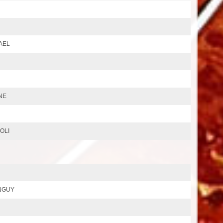
FAEL
SNE
NOLI
INGUY