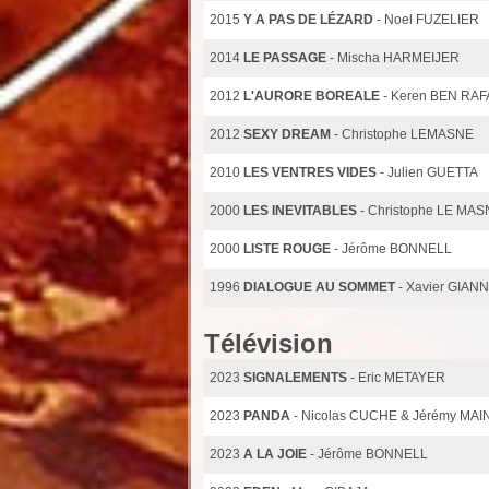
2015
Y A PAS DE LÉZARD
- Noel FUZELIER
2014
LE PASSAGE
- Mischa HARMEIJER
2012
L'AURORE BOREALE
- Keren BEN RA
2012
SEXY DREAM
- Christophe LEMASNE
2010
LES VENTRES VIDES
- Julien GUETTA
2000
LES INEVITABLES
- Christophe LE MA
2000
LISTE ROUGE
- Jérôme BONNELL
1996
DIALOGUE AU SOMMET
- Xavier GIAN
Télévision
2023
SIGNALEMENTS
- Eric METAYER
2023
PANDA
- Nicolas CUCHE & Jérémy MA
2023
A LA JOIE
- Jérôme BONNELL