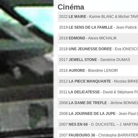
Cinéma
2022
LE MAIRE
- Karine BLANC & Michel TA
2019
LE SENS DE LA FAMILLE
- Jean-Patric
2018
EDMOND
- Alexis MICHALIK
2018
UNE JEUNESSE DOREE
- Eva IONESC
2017
JEWELL STONE
- Sandrine DUMAS
2016
AURORE
- Blandine LENOIR
2012
LA PIECE MANQUANTE
- Nicolas BIR
2011
LA DELICATESSE
- David & Stéphane
2008
LA DAME DE TREFLE
- Jérôme BONNE
2008
LA JOURNEE DE LA JUPE
- Jean-Paul
2007
NES EN 68
- O. DUCASTEL – J. MARTI
2007
FAUBOURG 36
- Christophe BARRATIE