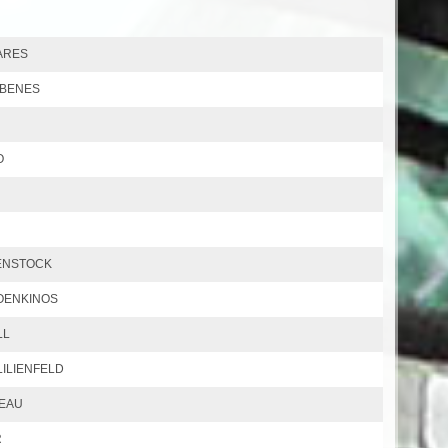
VARES
k BENES
O
KENSTOCK
 FOENKINOS
LL
 LILIENFELD
NEAU
R