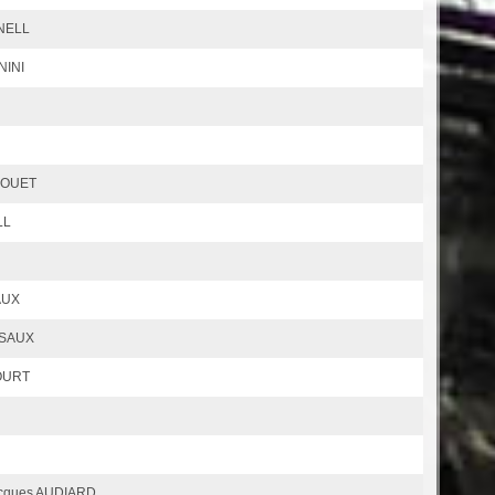
NELL
NINI
UROUET
LL
AUX
SSAUX
OURT
acques AUDIARD