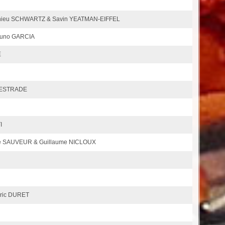
thieu SCHWARTZ & Savin YEATMAN-EIFFEL
runo GARCIA
E
 LESTRADE
I
nie SAUVEUR & Guillaume NICLOUX
Eric DURET