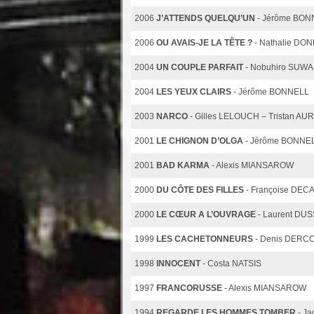
2006
J’ATTENDS QUELQU’UN
- Jérôme BON
2006
OU AVAIS-JE LA TÊTE ?
- Nathalie DON
2004
UN COUPLE PARFAIT
- Nobuhiro SUWA
2004
LES YEUX CLAIRS
- Jérôme BONNELL
2003
NARCO
- Gilles LELOUCH – Tristan A
2001
LE CHIGNON D’OLGA
- Jérôme BONNE
2001
BAD KARMA
- Alexis MIANSAROW
2000
DU CÔTE DES FILLES
- Françoise DEC
2000
LE CŒUR A L’OUVRAGE
- Laurent DU
1999
LES CACHETONNEURS
- Denis DERC
1998
INNOCENT
- Costa NATSIS
1997
FRANCORUSSE
- Alexis MIANSAROW
1994
REGARDE LES HOMMES TOMBER
- J