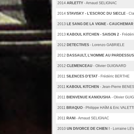
2014
ARLETTY
- Arnaud SELIGNAC
2014
STAVISKY - L'ESCROC DU SIECLE
- C
2013
LE SANG DE LA VIGNE - CAUCHEMAR
2013
KABOUL KITCHEN - SAISON 2
- Frédé
2012
DETECTIVES
- Lorenzo GABRIELE
2012
DASSAULT, L'HOMME AU PARDESSUS
2012
CLEMENCEAU
- Olivier GUIGNARD
2011
SILENCES D'ETAT
- Frédéric BERTHE
2011
KABOUL KITCHEN
- Jean-Pierre BENES
2011
BIENVENUE KANIOUSHA
- Olivier GU
2011
BRAQUO
- Philippe HAÏM & Eric VALET
2011
RANI
- Arnaud SELIGNAC
2010
UN DIVORCE DE CHIEN !
- Lorraine LE