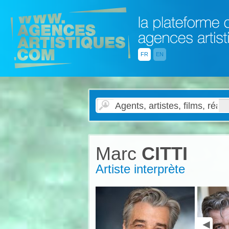
FR
EN
Marc
CITTI
Artiste interprète