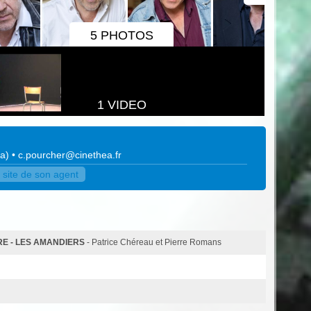
5 PHOTOS
1 VIDEO
ea
)
•
c.pourcher@cinethea.fr
 site de son agent
E - LES AMANDIERS
- Patrice Chéreau et Pierre Romans