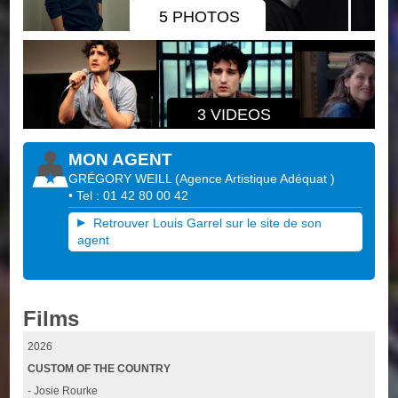
5 PHOTOS
3 VIDEOS
MON AGENT
GRÉGORY WEILL
(
Agence Artistique Adéquat
)
• Tel : 01 42 80 00 42
Retrouver Louis Garrel sur le site de son
agent
Films
2026
CUSTOM OF THE COUNTRY
- Josie Rourke