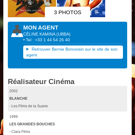
3 PHOTOS
MON AGENT
CÉLINE KAMINA
(
UBBA
)
• Tel : +33 1 44 54 26 40
Retrouver Bernie Bonvoisin sur le site de son
agent
Réalisateur Cinéma
2002
BLANCHE
- Les Films de la Suane
1999
LES GRANDES BOUCHES
- Clara Films