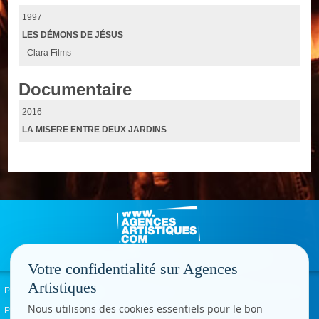
1997
LES DÉMONS DE JÉSUS
- Clara Films
Documentaire
2016
LA MISERE ENTRE DEUX JARDINS
Votre confidentialité sur Agences
Artistiques
Politique de confidentialité
Signaler un abus
Mentions légales
Contact
Nous utilisons des cookies essentiels pour le bon
Paramètres cookies