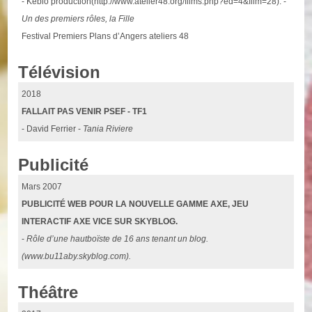
- Keblo production(http://www.atelier48.org/films.php?ed=4&film=28). -
Un des premiers rôles, la Fille
Festival Premiers Plans d’Angers ateliers 48
Télévision
2018
FALLAIT PAS VENIR PSEF - TF1
- David Ferrier -
Tania Riviere
Publicité
Mars 2007
PUBLICITÉ WEB POUR LA NOUVELLE GAMME AXE, JEU
INTERACTIF AXE VICE SUR SKYBLOG.
-
Rôle d’une hautboïste de 16 ans tenant un blog.
(www.bu11aby.skyblog.com).
Théâtre