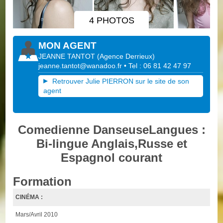
4 PHOTOS
MON AGENT
JEANNE TANTOT
(
Agence Derrieux
)
jeanne.tantot@wanadoo.fr
• Tel : 06 81 42 47 97
Retrouver Julie PIERRON sur le site de son
agent
Comedienne DanseuseLangues :
Bi-lingue Anglais,Russe et
Espagnol courant
Formation
CINÉMA :
Mars/Avril 2010