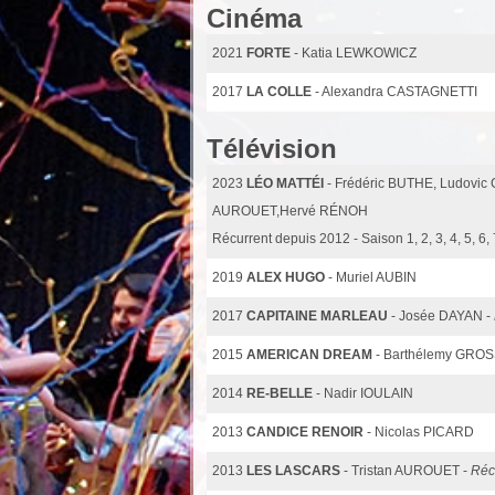
Cinéma
2021
FORTE
- Katia LEWKOWICZ
2017
LA COLLE
- Alexandra CASTAGNETTI
Télévision
2023
LÉO MATTÉI
- Frédéric BUTHE, Ludovic
AUROUET,Hervé RÉNOH
Récurrent depuis 2012 - Saison 1, 2, 3, 4, 5, 6, 7
2019
ALEX HUGO
- Muriel AUBIN
2017
CAPITAINE MARLEAU
- Josée DAYAN -
2015
AMERICAN DREAM
- Barthélemy GR
2014
RE-BELLE
- Nadir IOULAIN
2013
CANDICE RENOIR
- Nicolas PICARD
2013
LES LASCARS
- Tristan AUROUET -
Réc