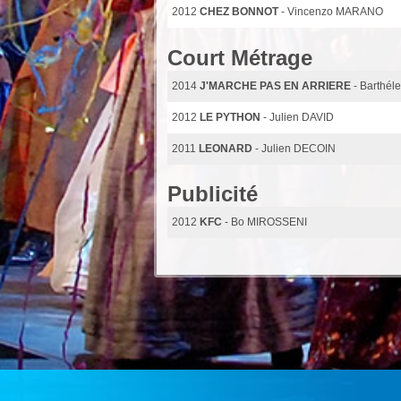
2012
CHEZ BONNOT
- Vincenzo MARANO
Court Métrage
2014
J'MARCHE PAS EN ARRIERE
- Barth
2012
LE PYTHON
- Julien DAVID
2011
LEONARD
- Julien DECOIN
Publicité
2012
KFC
- Bo MIROSSENI