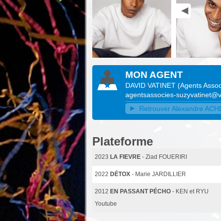
MON AGENT
DAVID VATINET
(
Agents Assoc
agentsassocies-suzyvatinet@v
Retrouver Alexandre ACHDJ
Plateforme
2023
LA FIEVRE
- Ziad FOUERIRI
2022
DÉTOX
- Marie JARDILLIER
2012
EN PASSANT PÉCHO
- KEN et RYU
Youtube