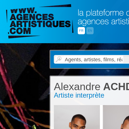
FR
EN
Alexandre
ACHD
Artiste interprète