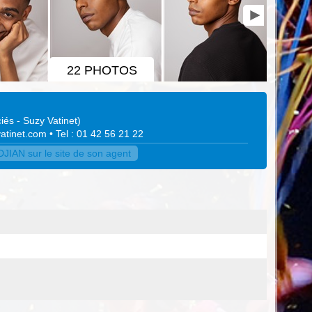
22 PHOTOS
iés - Suzy Vatinet
)
atinet.com
• Tel : 01 42 56 21 22
IAN sur le site de son agent