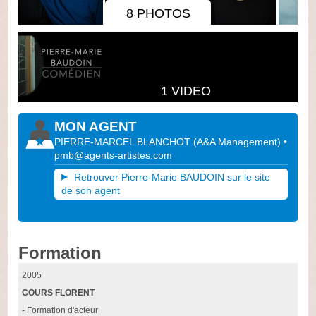
8 PHOTOS
1 VIDEO
MON AGENT
PIERRE-MARCEL BLANCHOT
(
A&A Management
)
•
pmb@agents-artistes.com
Retrouver Pierre-Marie BAUDOIN sur le site
de son agent
Formation
2005
COURS FLORENT
- Formation d'acteur