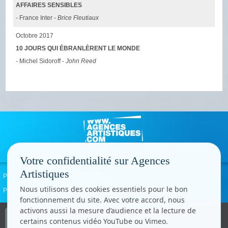
AFFAIRES SENSIBLES
- France Inter -
Brice Fleutiaux
Octobre 2017
10 JOURS QUI ÉBRANLÈRENT LE MONDE
- Michel Sidoroff -
John Reed
Votre confidentialité sur Agences
Artistiques
Politique de confidentialité
Signaler un abus
Mentions légales
Contact
Nous utilisons des cookies essentiels pour le bon
Paramètres cookies
fonctionnement du site. Avec votre accord, nous
activons aussi la mesure d’audience et la lecture de
Copyright © CC.Comunication
certains contenus vidéo YouTube ou Vimeo.
Tous droits réservés
www.cccom.fr