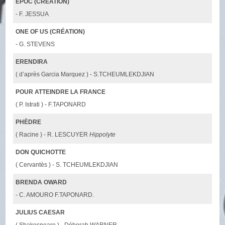
EPOC (CRÉATION)
- F. JESSUA
ONE OF US (CRÉATION)
- G. STEVENS
ERENDIRA
( d’après Garcia Marquez ) - S.TCHEUMLEKDJIAN
POUR ATTEINDRE LA FRANCE
( P. Istrati ) - F.TAPONARD
PHÈDRE
( Racine ) - R. LESCUYER
Hippolyte
DON QUICHOTTE
( Cervantès ) - S. TCHEUMLEKDJIAN
BRENDA OWARD
- C. AMOURO F.TAPONARD.
JULIUS CAESAR