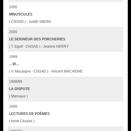
2000
MINUSCULES
( CNSAD ) - Judith SIBONI
2000
LE SEIGNEUR DES PORCHERIES
( T. Egolf - CNSAD ) - Jeanne HERRY
1999
…W…
( V. Macaigne - CNSAD ) - Vincent MACAIGNE
1998/99
LA DISPUTE
( Marivaux )
1998
LECTURES DE POÈMES
( Aimé Césaire )