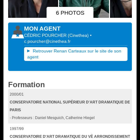
6 PHOTOS
MON AGENT
CÉDRIC POURCHER
(
Cinethea
)
•
c.pourcher@cinethea.fr
Retrouver Renan Carteaux sur le site de son
agent
Formation
2000/01
CONSERVATOIRE NATIONAL SUPÉRIEUR D'ART DRAMATIQUE DE
PARIS
- Professeurs : Daniel Mesguich, Catherine Hiegel
1997/99
CONSERVATOIRE D'ART DRAMATIQUE DU VÈ ARRONDISSEMENT