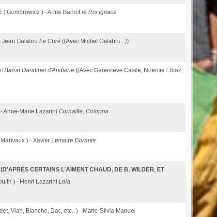
E
( Gombrowicz ) - Anne Barbot
le Roi Ignace
 - Jean Galabru
Le Curé
((Avec Michel Galabru...))
rt
Baron Dandinet d'Andaine
((Avec Geneviève Casile, Noemie Elbaz,
) - Anne-Marie Lazarini
Cornaille, Colonna
 Marivaux ) - Xavier Lemaire
Dorante
D'APRÈS CERTAINS L'AIMENT CHAUD, DE B. WILDER, ET
nouilh ) - Henri Lazarini
Lola
det, Vian, Blanche, Dac, etc.. ) - Marie-Silvia Manuel