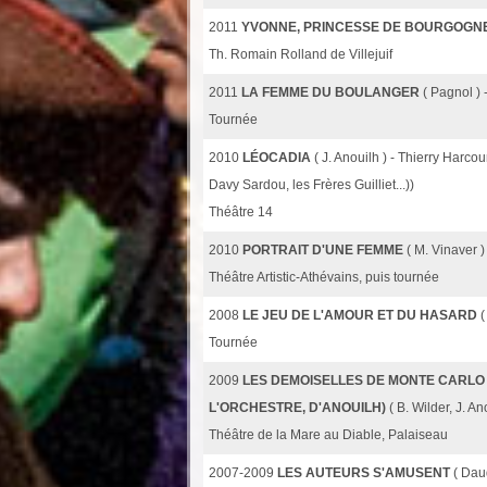
2011
YVONNE, PRINCESSE DE BOURGOGN
Th. Romain Rolland de Villejuif
2011
LA FEMME DU BOULANGER
( Pagnol )
Tournée
2010
LÉOCADIA
( J. Anouilh ) - Thierry Harcou
Davy Sardou, les Frères Guilliet...))
Théâtre 14
2010
PORTRAIT D'UNE FEMME
( M. Vinaver 
Théâtre Artistic-Athévains, puis tournée
2008
LE JEU DE L'AMOUR ET DU HASARD
(
Tournée
2009
LES DEMOISELLES DE MONTE CARLO (
L'ORCHESTRE, D'ANOUILH)
( B. Wilder, J. A
Théâtre de la Mare au Diable, Palaiseau
2007-2009
LES AUTEURS S'AMUSENT
( Dau