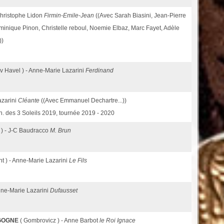
Christophe Lidon
Firmin-Emile-Jean
((Avec Sarah Biasini, Jean-Pierre
inique Pinon, Christelle reboul, Noemie Elbaz, Marc Fayet, Adèle
))
av Havel ) - Anne-Marie Lazarini
Ferdinand
azarini
Cléante
((Avec Emmanuel Dechartre...))
Th. des 3 Soleils 2019, tournée 2019 - 2020
 ) - J-C Baudracco
M. Brun
nt ) - Anne-Marie Lazarini
Le Fils
nne-Marie Lazarini
Dufausset
GOGNE
( Gombrovicz ) - Anne Barbot
le Roi Ignace