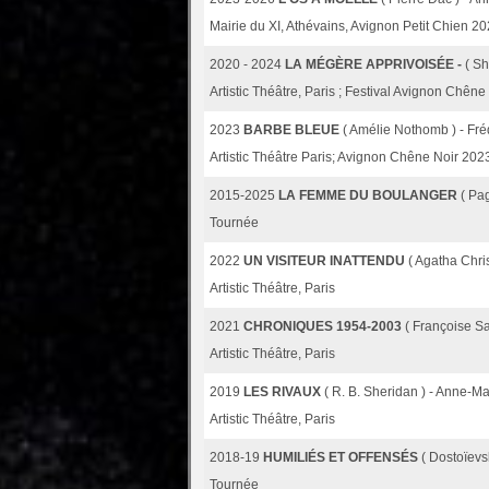
Mairie du XI, Athévains, Avignon Petit Chien 2
2020 - 2024
LA MÉGÈRE APPRIVOISÉE -
( S
Artistic Théâtre, Paris ; Festival Avignon Chêne
2023
BARBE BLEUE
( Amélie Nothomb ) - Fr
Artistic Théâtre Paris; Avignon Chêne Noir 202
2015-2025
LA FEMME DU BOULANGER
( Pa
Tournée
2022
UN VISITEUR INATTENDU
( Agatha Chri
Artistic Théâtre, Paris
2021
CHRONIQUES 1954-2003
( Françoise S
Artistic Théâtre, Paris
2019
LES RIVAUX
( R. B. Sheridan ) - Anne-M
Artistic Théâtre, Paris
2018-19
HUMILIÉS ET OFFENSÉS
( Dostoïevs
Tournée