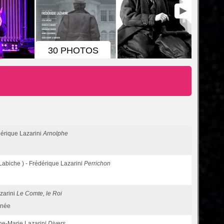
30 PHOTOS
édérique Lazarini
Arnolphe
 Labiche ) - Frédérique Lazarini
Perrichon
azarini
Le Comte, le Roi
rnée
nne-Marie Lazarini
Divers