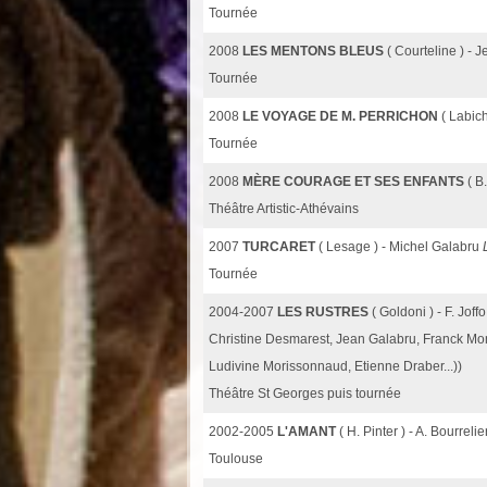
Tournée
2008
LES MENTONS BLEUS
( Courteline ) -
Tournée
2008
LE VOYAGE DE M. PERRICHON
( Labic
Tournée
2008
MÈRE COURAGE ET SES ENFANTS
( B
Théâtre Artistic-Athévains
2007
TURCARET
( Lesage ) - Michel Galabru
Tournée
2004-2007
LES RUSTRES
( Goldoni ) - F. Joff
Christine Desmarest, Jean Galabru, Franck Mo
Ludivine Morissonnaud, Etienne Draber...))
Théâtre St Georges puis tournée
2002-2005
L'AMANT
( H. Pinter ) - A. Bourreli
Toulouse