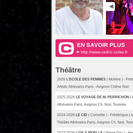
EN SAVOIR PLUS
http://www.cedric-colas.fr
Théâtre
2026
L'ECOLE DES FEMMES
( Molière ) - Fr
Artistic Athévains Paris - Avignon Chêne Noir
2025-2026
LE VOYAGE DE M. PERRICHON
(
Athévains Paris, Avignon Ch. Noir, Tournée
2024-2026
LE CID
( Corneille ) - Frédérique L
Théâtre Athévains Paris, Avignon Ch. Noir, Tou
2023-2026
L'OS À MOELLE
( Pierre Dac ) - A