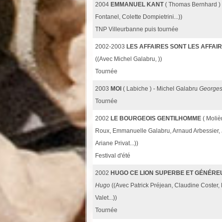
2004
EMMANUEL KANT
( Thomas Bernhard )
Fontanel, Colette Dompietrini...))
TNP Villeurbanne puis tournée
2002-2003
LES AFFAIRES SONT LES AFFAI
((Avec Michel Galabru, ))
Tournée
2003
MOI
( Labiche ) - Michel Galabru
George
Tournée
2002
LE BOURGEOIS GENTILHOMME
( Moliè
Roux, Emmanuelle Galabru, Arnaud Arbessier, J
Ariane Privat...))
Festival d'été
2002
HUGO CE LION SUPERBE ET GÉNÉRE
Hugo
((Avec Patrick Préjean, Claudine Coster,
Valet...))
Tournée