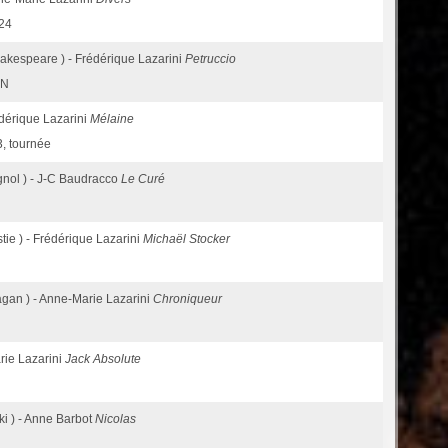
024
hakespeare ) - Frédérique Lazarini
Petruccio
 N
édérique Lazarini
Mélaine
3, tournée
gnol ) - J-C Baudracco
Le Curé
stie ) - Frédérique Lazarini
Michaël Stocker
agan ) - Anne-Marie Lazarini
Chroniqueur
arie Lazarini
Jack Absolute
ki ) - Anne Barbot
Nicolas