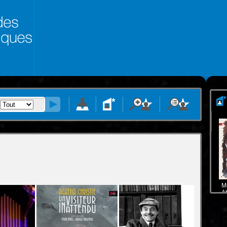
Mi
At