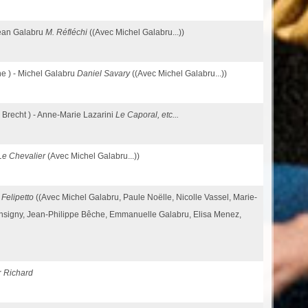
 Jean Galabru
M. Réfléchi
((Avec Michel Galabru...))
he ) - Michel Galabru
Daniel Savary
((Avec Michel Galabru...))
. Brecht ) - Anne-Marie Lazarini
Le Caporal, etc...
Le Chevalier
(Avec Michel Galabru...))
o
Felipetto
((Avec Michel Galabru, Paule Noëlle, Nicolle Vassel, Marie-
nsigny, Jean-Philippe Bêche, Emmanuelle Galabru, Elisa Menez,
er
Richard