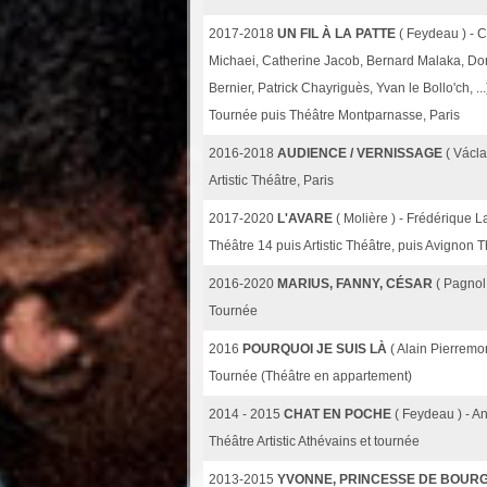
2017-2018
UN FIL À LA PATTE
( Feydeau ) - 
Michaei, Catherine Jacob, Bernard Malaka, Dom
Bernier, Patrick Chayriguès, Yvan le Bollo'ch, ...
Tournée puis Théâtre Montparnasse, Paris
2016-2018
AUDIENCE / VERNISSAGE
( Václ
Artistic Théâtre, Paris
2017-2020
L'AVARE
( Molière ) - Frédérique L
Théâtre 14 puis Artistic Théâtre, puis Avignon 
2016-2020
MARIUS, FANNY, CÉSAR
( Pagnol
Tournée
2016
POURQUOI JE SUIS LÀ
( Alain Pierremo
Tournée (Théâtre en appartement)
2014 - 2015
CHAT EN POCHE
( Feydeau ) - A
Théâtre Artistic Athévains et tournée
2013-2015
YVONNE, PRINCESSE DE BOUR