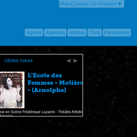
Mon Compte / Je m'inscris
Agents
Agences
Artistes
Clink
Partenaires
CÉDRIC COLAS
L'Ecole des
Femmes - Molière
- (Arnolphe)
se en Scène Frédérique Lazarini - Théâtre Artistic
hévains ...