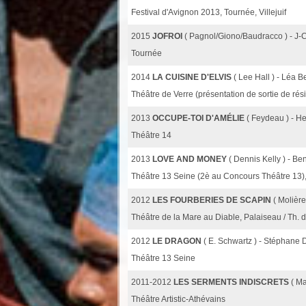
Festival d'Avignon 2013, Tournée, Villejuif
2015
JOFROI
( Pagnol/Giono/Baudracco ) - J
Tournée
2014
LA CUISINE D'ELVIS
( Lee Hall ) - Léa B
Théâtre de Verre (présentation de sortie de rés
2013
OCCUPE-TOI D'AMÉLIE
( Feydeau ) - He
Théâtre 14
2013
LOVE AND MONEY
( Dennis Kelly ) - B
Théâtre 13 Seine (2è au Concours Théâtre 13), 
2012
LES FOURBERIES DE SCAPIN
( Molière
Théâtre de la Mare au Diable, Palaiseau / Th.
2012
LE DRAGON
( E. Schwartz ) - Stéphane
Théâtre 13 Seine
2011-2012
LES SERMENTS INDISCRETS
( Ma
Théâtre Artistic-Athévains