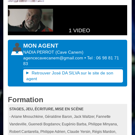
1 VIDEO
MON AGENT
NADIA PERROT
(
Cave Canem
)
agencecavecanem@gmail.com
• Tel : 06 98 81 71
83
Retrouver José DA SILVA sur le site de son
agent
Formation
STAGES, JEU, ÉCRITURE, MISE EN SCÈNE
- Ariane Mnouchkine, Géraldine Baron, Jack Waltzer, Fannette
Vandeville, Guenedi Bogdanov, Eugénio Barba, Philippe Minyana,
Robert Cantarella, Philippe Adrien, Claude Yersin, Régis Mardon,