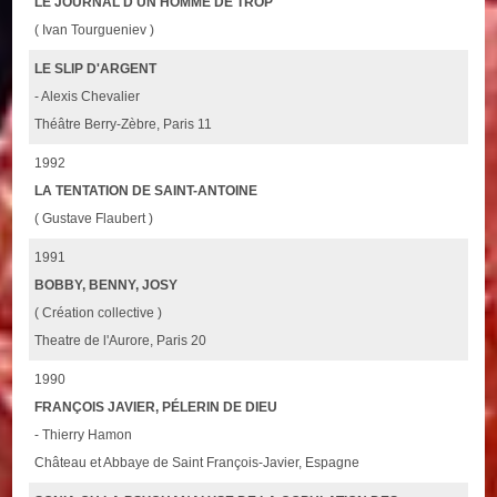
LE JOURNAL D'UN HOMME DE TROP
( Ivan Tourgueniev )
LE SLIP D'ARGENT
- Alexis Chevalier
Théâtre Berry-Zèbre, Paris 11
1992
LA TENTATION DE SAINT-ANTOINE
( Gustave Flaubert )
1991
BOBBY, BENNY, JOSY
( Création collective )
Theatre de l'Aurore, Paris 20
1990
FRANÇOIS JAVIER, PÉLERIN DE DIEU
- Thierry Hamon
Château et Abbaye de Saint François-Javier, Espagne