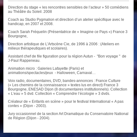
Direction du stage « les rencontres sensibles de l’acteur » 50 comédiens
au Théâtre du Soleil. 2008
Coach au Studio Pygmalion et direction d’un atelier spécifique avec le
handicap, en 2007 et 2008.
Coach Sarah Fréquelin (Présentatrice de « Imagine ce Pays ») France 3
Bourgogne,
Direction artistique de L’Artscène Cie, de 1996 à 2006 : (Ateliers en
milieux thérapeutiques et scolaires).
Assistant chef de file figuration pour la région Autun - "Bon voyage " de
J-Paul Rappeneau.
Animation micro : Galeries Lafayette (Paris) et
animations/spectacles/jeux - Halloween, Carnaval…
Voix radio, documentaires, DVD, bandes-annonces : France Culture
(« Les chemins de la connaissance » textes lus en direct) France 3
Bourgogne, ENESAD Dijon (8 documentaires institutionnels). Collection
« L’eau » 5 dvd. Collection « Comprendre l’écologie » 3 dvds.
Créateur de « Enfants en scène » pour le festival International « A pas
contes » (Dijon - 2003).
Jury occasionnel de la section Art Dramatique du Conservatoire National
de Région (Dijon - 2004).