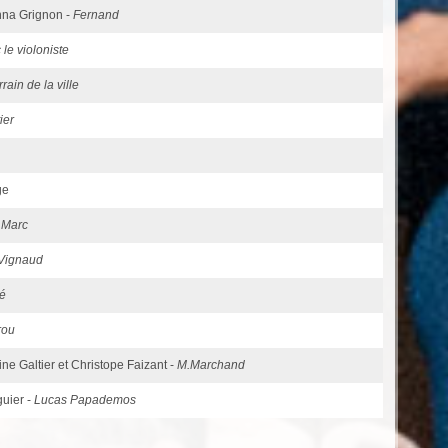
Anna Grignon -
Fernand
 le violoniste
rrain de la ville
ier
ge
-
Marc
Vignaud
é
rou
ine Galtier et Christope Faizant -
M.Marchand
guier -
Lucas Papademos