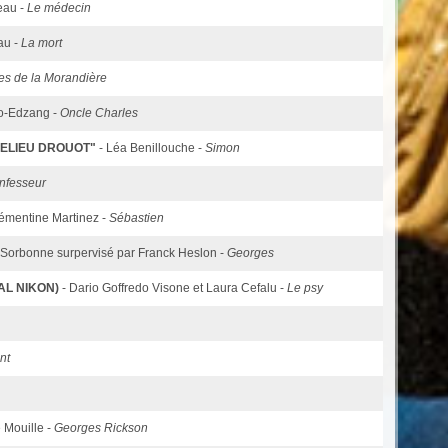
eau -
Le médecin
au -
La mort
es de la Morandière
o-Edzang -
Oncle Charles
HELIEU DROUOT"
- Léa Benillouche -
Simon
onfesseur
lémentine Martinez -
Sébastien
s Sorbonne surpervisé par Franck Heslon -
Georges
AL NIKON)
- Dario Goffredo Visone et Laura Cefalu -
Le psy
nt
 Mouille -
Georges Rickson