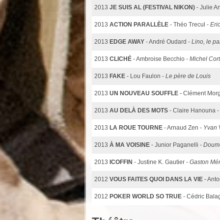
2013
JE SUIS AL (FESTIVAL NIKON)
- Julie 
2013
ACTION PARALLÈLE
- Théo Trecul -
Eric
2013
EDGE AWAY
- André Oudard -
Lino, le pa
2013
CLICHÉ
- Ambroise Becchio -
Michel Cort
2013
FAKE
- Lou Faulon -
Le père de Louis
2013
UN NOUVEAU SOUFFLE
- Clément Mor
2013
AU DELÀ DES MOTS
- Claire Hanouna 
2013
LA ROUE TOURNE
- Arnaud Zen -
Yvan 
2013
À MA VOISINE
- Junior Paganelli -
Doum
2013
ICOFFIN
- Justine K. Gautier -
Gaston Mé
2012
VOUS FAITES QUOI DANS LA VIE
- Anto
2012
POKER WORLD SO TRUE
- Cédric Bala