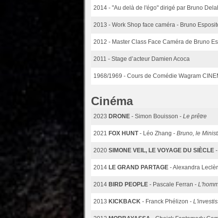
2014
- "Au delà de l'égo" dirigé par Bruno Del
2013
- Work Shop face caméra - Bruno Esposito e
2012
- Master Class Face Caméra de Bruno Esp
2011
- Stage d’acteur Damien Acoca
1968/1969
- Cours de Comédie Wagram CIN
Cinéma
2023
DRONE
- Simon Bouisson -
Le prêtre
2021
FOX HUNT
- Léo Zhang -
Bruno, le Ministr
2020
SIMONE VEIL, LE VOYAGE DU SIÈCLE
2014
LE GRAND PARTAGE
- Alexandra Leclè
2014
BIRD PEOPLE
- Pascale Ferran -
L'homme
2013
KICKBACK
- Franck Phélizon -
L'invest