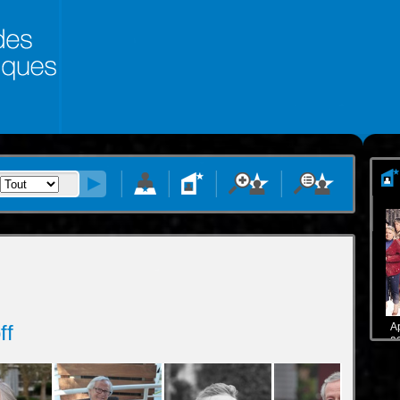
ff
A
a