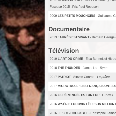
2012
MORBAYASSA
- Cheick Fantamady Cam
Fespaco 2015 : Prix Paul Robeson
2009
LES PETITS MOUCHOIRS
- Guillaume C
Documentaire
2013
JAURÈS EST VIVANT
- Bernard George 
Télévision
2019
L'ART DU CRIME
- Elsa Bennett et Hipp
2018
THE THUNDER
- James Liu -
Ryan
2017
PATRIOT
- Steven Conrad -
Le prêtre
2017
MICROTROLL "LES FRANÇAIS ONT-IL
2016
LE PÈRE NOËL EST UN FDP
- Ludovik -
2016
W.SÉRIE LUDOVIK FÊTE SON MILLION
2016
JE SUIS COUPABLE
- Christophe Lamot