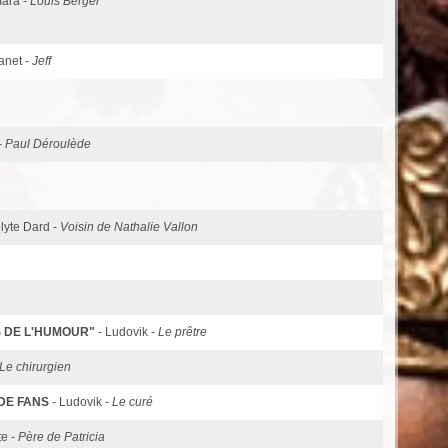
ara -
Louis Berger
anet -
Jeff
-
Paul Déroulède
olyte Dard -
Voisin de Nathalie Vallon
S DE L'HUMOUR"
- Ludovik -
Le prêtre
Le chirurgien
 DE FANS
- Ludovik -
Le curé
te -
Père de Patricia