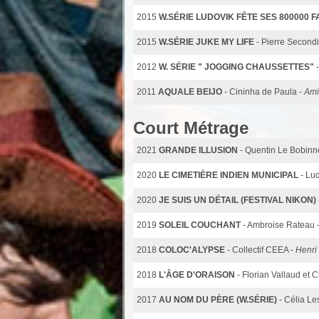
2015
W.SÉRIE LUDOVIK FÊTE SES 800000 
2015
W.SÉRIE JUKE MY LIFE
- Pierre Secondi
2012
W. SÉRIE " JOGGING CHAUSSETTES"
2011
AQUALE BEIJO
- Cininha de Paula -
Ami
Court Métrage
2021
GRANDE ILLUSION
- Quentin Le Bobinn
2020
LE CIMETIÈRE INDIEN MUNICIPAL
- Lu
2020
JE SUIS UN DÉTAIL (FESTIVAL NIKON)
2019
SOLEIL COUCHANT
- Ambroise Rateau 
2018
COLOC'ALYPSE
- Collectif CEEA -
Henri
2018
L'ÂGE D'ORAISON
- Florian Vallaud et 
2017
AU NOM DU PÈRE (W.SÉRIE)
- Célia Le