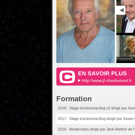
EN SAVOIR PLUS
http://www.jf-cherbonnel.fr
Formation
2018
- Stage d'acteurs/acting x2 dirigé par Xav
2017
- Stage d'acteurs/acting dirigé par Xavier
2016
- Masterclass dirigé par Jack Waltzer de l