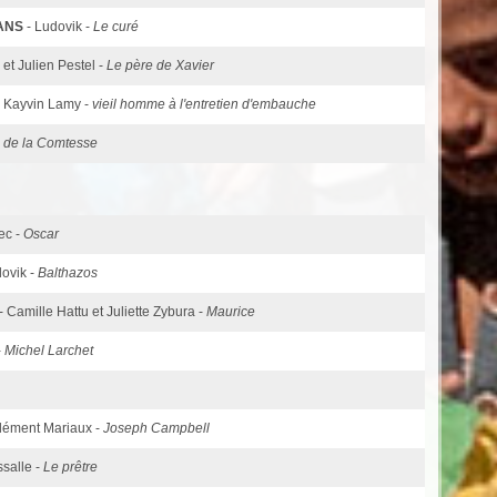
FANS
- Ludovik -
Le curé
 et Julien Pestel -
Le père de Xavier
- Kayvin Lamy -
vieil homme à l'entretien d'embauche
 de la Comtesse
ec -
Oscar
dovik -
Balthazos
- Camille Hattu et Juliette Zybura -
Maurice
-
Michel Larchet
Clément Mariaux -
Joseph Campbell
ssalle -
Le prêtre