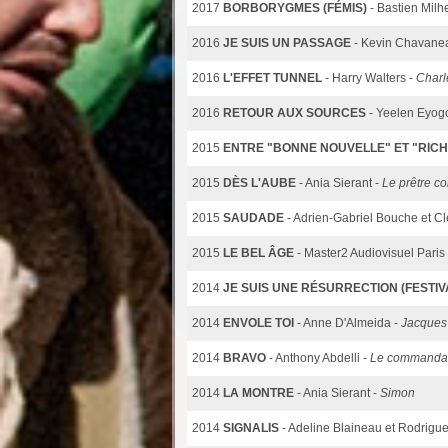
2017
BORBORYGMES (FÉMIS)
- Bastien Milh
2016
JE SUIS UN PASSAGE
- Kevin Chavane
2016
L'EFFET TUNNEL
- Harry Walters -
Charl
2016
RETOUR AUX SOURCES
- Yeelen Eyog
2015
ENTRE "BONNE NOUVELLE" ET "RIC
2015
DÈS L'AUBE
- Ania Sierant -
Le prêtre c
2015
SAUDADE
- Adrien-Gabriel Bouche et C
2015
LE BEL ÂGE
- Master2 Audiovisuel Pari
2014
JE SUIS UNE RÉSURRECTION (FESTIV
2014
ENVOLE TOI
- Anne D'Almeida -
Jacques
2014
BRAVO
- Anthony Abdelli -
Le commanda
2014
LA MONTRE
- Ania Sierant -
Simon
2014
SIGNALIS
- Adeline Blaineau et Rodrigue