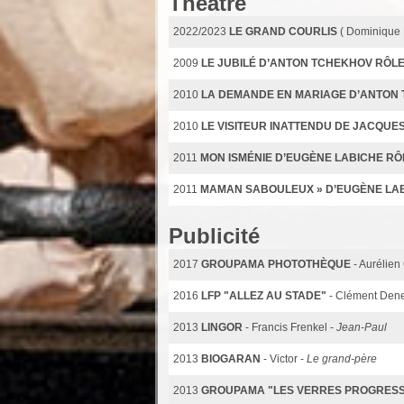
Théâtre
2022/2023
LE GRAND COURLIS
( Dominique 
2009
LE JUBILÉ D’ANTON TCHEKHOV RÔLE
2010
LA DEMANDE EN MARIAGE D’ANTON
2010
LE VISITEUR INATTENDU DE JACQUE
2011
MON ISMÉNIE D’EUGÈNE LABICHE R
2011
MAMAN SABOULEUX » D’EUGÈNE LA
Publicité
2017
GROUPAMA PHOTOTHÈQUE
- Aurélie
2016
LFP "ALLEZ AU STADE"
- Clément Den
2013
LINGOR
- Francis Frenkel -
Jean-Paul
2013
BIOGARAN
- Victor -
Le grand-père
2013
GROUPAMA "LES VERRES PROGRESS