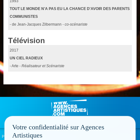
1993
TOUT LE MONDE N'A PAS EU LA CHANCE D'AVOIR DES PARENTS
COMMUNISTES
- de Jean-Jacques Zilbermann -
co-scénariste
Télévision
2017
UN CIEL RADIEUX
- Arte -
Réalisateur et Scénariste
Votre confidentialité sur Agences
Artistiques
Politique de confidentialité
Signaler un abus
Mentions légales
Contact