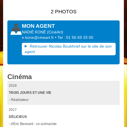
2 PHOTOS
MON AGENT
NADIÉ KONÉ
(
CinéArt
)
n.kone@cineart.fr
• Tel : 01 56 69 33 00
Retrouver Nicolas Boukhrief sur le site de son
agent
Cinéma
2018
TROIS JOURS ET UNE VIE
-
Réalisateur
2017
DÉLICIEUX
- d'Eric Besnard -
co-scénariste