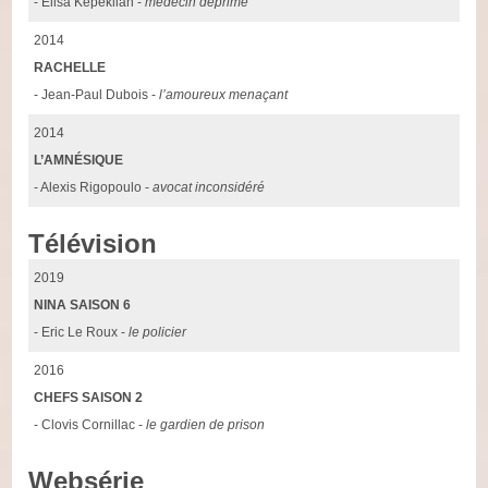
- Elisa Kepeklian -
médecin déprimé
2014
RACHELLE
- Jean-Paul Dubois -
l’amoureux menaçant
2014
L’AMNÉSIQUE
- Alexis Rigopoulo -
avocat inconsidéré
Télévision
2019
NINA SAISON 6
- Eric Le Roux -
le policier
2016
CHEFS SAISON 2
- Clovis Cornillac -
le gardien de prison
Websérie