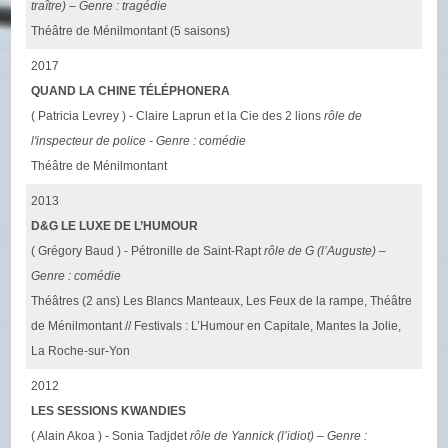
traître) – Genre : tragédie
Théâtre de Ménilmontant (5 saisons)
2017
QUAND LA CHINE TÉLÉPHONERA
( Patricia Levrey ) - Claire Laprun et la Cie des 2 lions
rôle de
l'inspecteur de police - Genre : comédie
Théâtre de Ménilmontant
2013
D&G LE LUXE DE L’HUMOUR
( Grégory Baud ) - Pétronille de Saint-Rapt
rôle de G (l’Auguste) –
Genre : comédie
Théâtres (2 ans) Les Blancs Manteaux, Les Feux de la rampe, Théâtre
de Ménilmontant // Festivals : L’Humour en Capitale, Mantes la Jolie,
La Roche-sur-Yon
2012
LES SESSIONS KWANDIES
( Alain Akoa ) - Sonia Tadjdet
rôle de Yannick (l’idiot) – Genre :