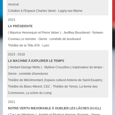
musical
Création à l'Espace Charles Vanel - Lagny-sur-Marne
2023
LA PRÉSIDENTE
( Maurice Hennequin et Pierre Veber ) - Jeoffrey Bourdenet - Nolwen
Cosmao
Le ministre - Genre : comédie de boulevard
Théâtre de la Tête d'Or - Lyon
2023 - 2018
LA MACHINE À EXPLORER LE TEMPS
( Herbert George Wells ) - Mylène Crouzilles
L'explorateur du temps -
Genre : comédie d'aventures
Théâtre de Ménilmontant, Espace culturel Antoine de Saint-Exupéry,
Théâtre du Blanc-Mesnil, CEC - Théâtre de Yerres, La ferme des
Communes, La scène du Loing
2021
NOTRE VERTU INEXORABLE À OUBLIER LES LÂCHES (V.I.O.L)
( Cie Les Attentives ) - Amélie et Béatrice Hennes
l'homme - Genre :