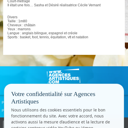
Court-métrage
Il était une fois… Sasha et Désiré réalisatrice Cécile Vernant
Divers
Taille : 1m80
Cheveux : châtain
Yeux : marrons
Langue : anglais bilingue, espagnol et créole
Sports : basket, foot, tennis, équitation, vtt et natation
Votre confidentialité sur Agences
Artistiques
Politique de confidentialité
Signaler un abus
Mentions légales
Contact
Nous utilisons des cookies essentiels pour le bon
Paramètres cookies
fonctionnement du site. Avec votre accord, nous
activons aussi la mesure d’audience et la lecture de
Copyright © CC.Comunication
certains contenus vidéo YouTube ou Vimeo.
Tous droits réservés