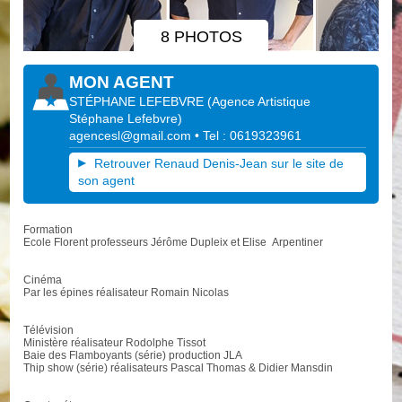
8 PHOTOS
MON AGENT
STÉPHANE LEFEBVRE
(
Agence Artistique
Stéphane Lefebvre
)
agencesl@gmail.com
• Tel : 0619323961
Retrouver Renaud Denis-Jean sur le site de
son agent
Formation
Ecole Florent professeurs Jérôme Dupleix et Elise Arpentiner
Cinéma
Par les épines réalisateur Romain Nicolas
Télévision
Ministère réalisateur Rodolphe Tissot
Baie des Flamboyants (série) production JLA
Thip show (série) réalisateurs Pascal Thomas & Didier Mansdin