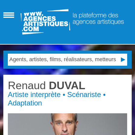
Renaud
DUVAL
Artiste interprète • Scénariste •
Adaptation