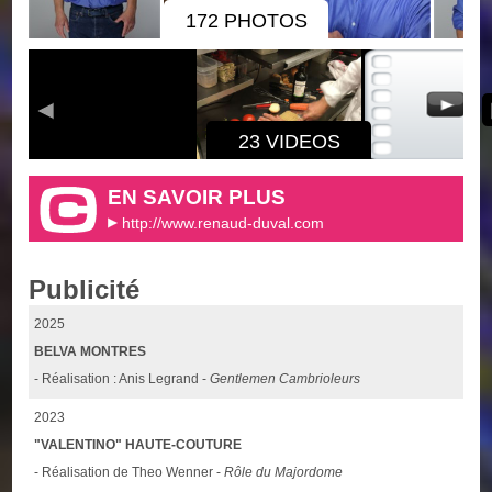
172 PHOTOS
23 VIDEOS
EN SAVOIR PLUS
http://www.renaud-duval.com
Publicité
2025
BELVA MONTRES
- Réalisation : Anis Legrand -
Gentlemen Cambrioleurs
2023
"VALENTINO" HAUTE-COUTURE
- Réalisation de Theo Wenner -
Rôle du Majordome