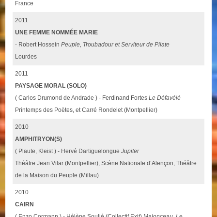
France
2011
UNE FEMME NOMMÉE MARIE
- Robert Hossein
Peuple, Troubadour et Serviteur de Pilate
Lourdes
2011
PAYSAGE MORAL (SOLO)
( Carlos Drumond de Andrade ) - Ferdinand Fortes
Le Défavélé
Printemps des Poètes, et Carré Rondelet (Montpellier)
2010
AMPHITRYON(S)
( Plaute, Kleist ) - Hervé Dartiguelongue
Jupiter
Théâtre Jean Vilar (Montpellier), Scène Nationale d’Alençon, Théâtre
de la Maison du Peuple (Millau)
2010
CAIRN
( Enzo Cormann ) - Hélène Soulié (Collectif Exit)
Malonceau, Le