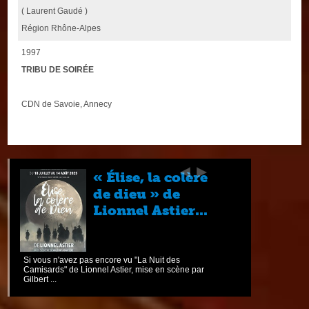
( Laurent Gaudé )
Région Rhône-Alpes
1997
TRIBU DE SOIRÉE
CDN de Savoie, Annecy
« Élise, la colère
de dieu » de
Lionnel Astier...
Si vous n'avez pas encore vu "La Nuit des
Camisards" de Lionnel Astier, mise en scène par
Gilbert ...