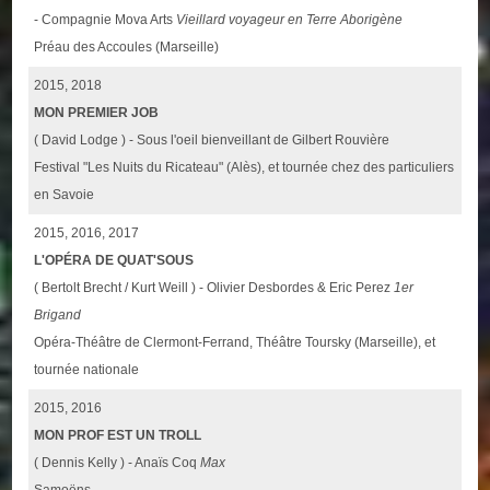
- Compagnie Mova Arts
Vieillard voyageur en Terre Aborigène
Préau des Accoules (Marseille)
2015, 2018
MON PREMIER JOB
( David Lodge ) - Sous l'oeil bienveillant de Gilbert Rouvière
Festival "Les Nuits du Ricateau" (Alès), et tournée chez des particuliers
en Savoie
2015, 2016, 2017
L'OPÉRA DE QUAT'SOUS
( Bertolt Brecht / Kurt Weill ) - Olivier Desbordes & Eric Perez
1er
Brigand
Opéra-Théâtre de Clermont-Ferrand, Théâtre Toursky (Marseille), et
tournée nationale
2015, 2016
MON PROF EST UN TROLL
( Dennis Kelly ) - Anaïs Coq
Max
Samoëns