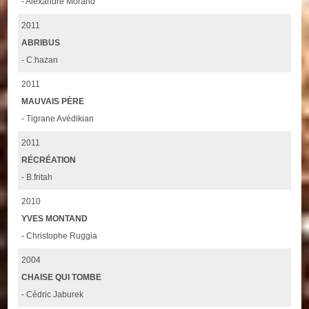
- Alexandre Morand
2011
ABRIBUS
- C.hazan
2011
MAUVAIS PÈRE
- Tigrane Avédikian
2011
RÉCRÉATION
- B.fritah
2010
YVES MONTAND
- Christophe Ruggia
2004
CHAISE QUI TOMBE
- Cédric Jaburek