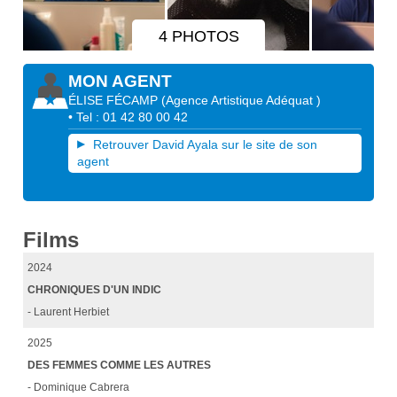
4 PHOTOS
MON AGENT
ÉLISE FÉCAMP
(
Agence Artistique Adéquat
)
• Tel : 01 42 80 00 42
Retrouver David Ayala sur le site de son
agent
Films
2024
CHRONIQUES D'UN INDIC
- Laurent Herbiet
2025
DES FEMMES COMME LES AUTRES
- Dominique Cabrera