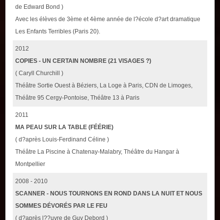
de Edward Bond )
Avec les élèves de 3ème et 4ème année de l?école d?art dramatique
Les Enfants Terribles (Paris 20).
2012
COPIES - UN CERTAIN NOMBRE (21 VISAGES ?)
( Caryll Churchill )
Théâtre Sortie Ouest à Béziers, La Loge à Paris, CDN de Limoges,
Théâtre 95 Cergy-Pontoise, Théâtre 13 à Paris
2011
MA PEAU SUR LA TABLE (FÉÉRIE)
( d?après Louis-Ferdinand Céline )
Théâtre La Piscine à Chatenay-Malabry, Théâtre du Hangar à
Montpellier
2008 - 2010
SCANNER - NOUS TOURNONS EN ROND DANS LA NUIT ET NOUS
SOMMES DÉVORÉS PAR LE FEU
( d?après l??uvre de Guy Debord )