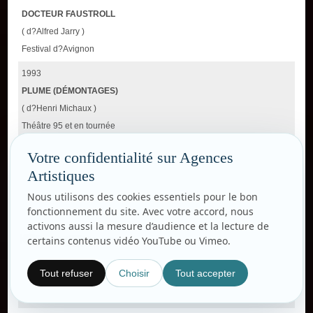
DOCTEUR FAUSTROLL
( d?Alfred Jarry )
Festival d?Avignon
1993
PLUME (DÉMONTAGES)
( d?Henri Michaux )
Théâtre 95 et en tournée
1991
Votre confidentialité sur Agences
EN ATTENDANT GODOT
Artistiques
( Samuel Beckett )
Nous utilisons des cookies essentiels pour le bon
Théâtre Universitaire de Montpellier, Marseille et en tournée.
fonctionnement du site. Avec votre accord, nous
activons aussi la mesure d’audience et la lecture de
Récompenses
certains contenus vidéo YouTube ou Vimeo.
2017
Tout refuser
Choisir
Tout accepter
GUEULE D'ANGE / CANNES : UN CERTAIN REGARD 2018