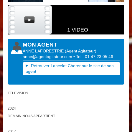
1 VIDEO
MON AGENT
ANNE LAFORESTRIE
(
Agent Agitateur
)
anne@agentagitateur.com
• Tel : 01 47 23 05 46
Retrouver Lancelot Cherer sur le site de son
agent
TELEVISION
2024
DEMAIN NOUS APPARTIENT
2017