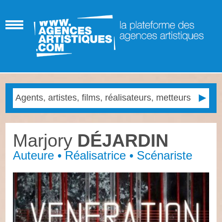
Marjory
DÉJARDIN
Auteure • Réalisatrice • Scénariste