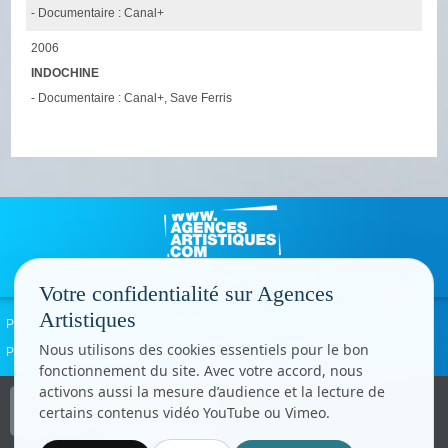
- Documentaire : Canal+
2006
INDOCHINE
- Documentaire : Canal+, Save Ferris
Votre confidentialité sur Agences
Artistiques
Politique de confidentialité
Signaler un abus
Mentions légales
Contact
Nous utilisons des cookies essentiels pour le bon
Paramètres cookies
fonctionnement du site. Avec votre accord, nous
activons aussi la mesure d’audience et la lecture de
Copyright © CC.Comunication
certains contenus vidéo YouTube ou Vimeo.
Tous droits réservés
www.cccom.fr