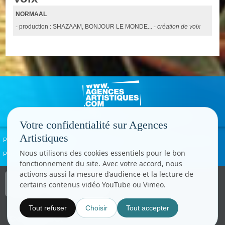
NORMAAL
- production : SHAZAAM, BONJOUR LE MONDE... -
création de voix
Votre confidentialité sur Agences
Artistiques
Politique de confidentialité
Signaler un abus
Mentions légales
Contact
Nous utilisons des cookies essentiels pour le bon
Paramètres cookies
fonctionnement du site. Avec votre accord, nous
activons aussi la mesure d’audience et la lecture de
Copyright © CC.Comunication
certains contenus vidéo YouTube ou Vimeo.
Tous droits réservés
www.cccom.fr
Tout refuser
Choisir
Tout accepter