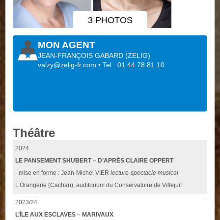
3 PHOTOS
MON AGENT
JEAN-FRANÇOIS GABARD
(
ZELIG
)
valzy@zelig-fr.com
• Tel : 01 44 78 81 10
Théâtre
2024
LE PANSEMENT SHUBERT – D’APRÈS CLAIRE OPPERT
- mise en forme : Jean-Michel VIER
lecture-spectacle musical
L’Orangerie (Cachan), auditorium du Conservatoire de Villejuif
2023/24
L’ÎLE AUX ESCLAVES – MARIVAUX