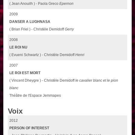
( Jean Anouilh ) - Paola Greco
Epernon
2009
DANSER A LUGHNASA
( Brian Friel ) - Christèle Demidoff
Gerry
2008
LE ROI NU
( Evueni Schwartz ) - Christèle Demidoff
Henri
2007
LE ROI EST MORT
( Vincent Dheygre ) - Christèle Demidoff
le cavalier blanc et le pion
blanc
Théâtre de l'Espace Jemmapes
Voix
2012
PERSON OF INTEREST