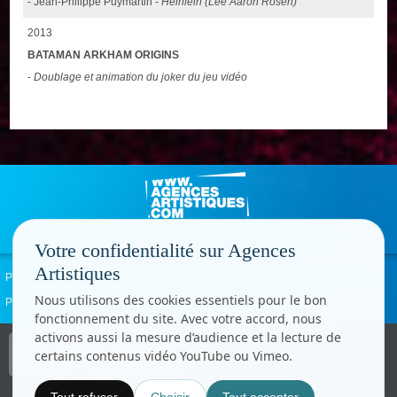
- Jean-Philippe Puymartin -
Heinlein (Lee Aaron Rosen)
2013
BATAMAN ARKHAM ORIGINS
-
Doublage et animation du joker du jeu vidéo
Votre confidentialité sur Agences
Artistiques
Politique de confidentialité
Signaler un abus
Mentions légales
Contact
Nous utilisons des cookies essentiels pour le bon
Paramètres cookies
fonctionnement du site. Avec votre accord, nous
activons aussi la mesure d’audience et la lecture de
Copyright © CC.Comunication
certains contenus vidéo YouTube ou Vimeo.
Tous droits réservés
www.cccom.fr