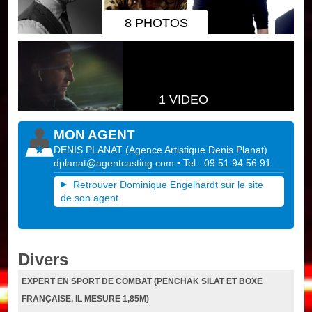
8 PHOTOS
1 VIDEO
MON AGENT
DENIS PLANAT
(
Agence Artistique Denis Planat
)
dplanat@agentcasting.com
• Tel : 09 51 94 56 91
Retrouver Dominique Engelhardt sur le site
de son agent
Divers
EXPERT EN SPORT DE COMBAT (PENCHAK SILAT ET BOXE
FRANÇAISE, IL MESURE 1,85M)