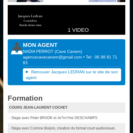
1 VIDEO
MON AGENT
NADIA PERROT
(
Cave Canem
)
agencecavecanem@gmail.com
• Tel : 06 98 81 71
83
Retrouver Jacques LEDRAN sur le site de son
agent
Formation
COURS JEAN-LAURENT COCHET
- Stage avec Peter BROOK et Je?ro?me DESCHAMPS
- Stage avec Corinne Boijols, creation du format court audiovisuel,