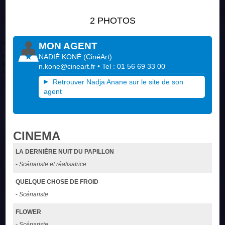
2 PHOTOS
MON AGENT
NADIÉ KONÉ
(
CinéArt
)
n.kone@cineart.fr
• Tel : 01 56 69 33 00
Retrouver Nadja Anane sur le site de son
agent
CINEMA
LA DERNIÈRE NUIT DU PAPILLON
-
Scénariste et réalisatrice
QUELQUE CHOSE DE FROID
-
Scénariste
FLOWER
-
Scénariste