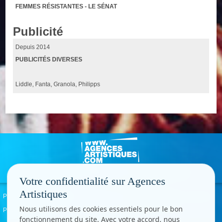
FEMMES RÉSISTANTES - LE SÉNAT
Publicité
Depuis 2014
PUBLICITÉS DIVERSES
Liddle, Fanta, Granola, Philipps
Votre confidentialité sur Agences
Artistiques
Politique de confidentialité
Signaler un abus
Mentions légales
Contact
Nous utilisons des cookies essentiels pour le bon
Paramètres cookies
fonctionnement du site. Avec votre accord, nous