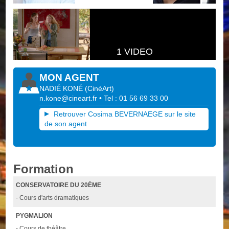
1 VIDEO
MON AGENT
NADIÉ KONÉ
(
CinéArt
)
n.kone@cineart.fr
• Tel : 01 56 69 33 00
Retrouver Cosima BEVERNAEGE sur le site
de son agent
Formation
CONSERVATOIRE DU 20ÈME
- Cours d'arts dramatiques
PYGMALION
- Cours de théâtre