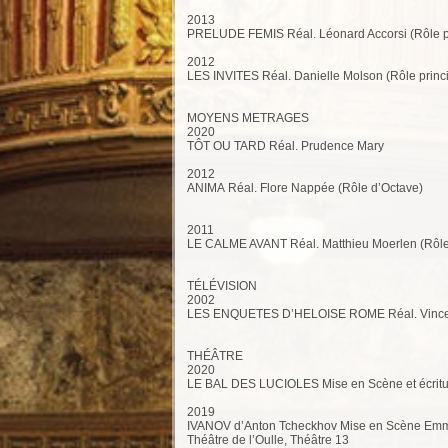
2013
PRELUDE FEMIS Réal. Léonard Accorsi (Rôle pr
2012
LES INVITES Réal. Danielle Molson (Rôle princi
MOYENS METRAGES
2020
TÔT OU TARD Réal. Prudence Mary
2012
ANIMA Réal. Flore Nappée (Rôle d’Octave)
2011
LE CALME AVANT Réal. Matthieu Moerlen (Rôle 
TÉLÉVISION
2002
LES ENQUETES D’HELOISE ROME Réal. Vincent 
THÉÂTRE
2020
LE BAL DES LUCIOLES Mise en Scène et écritu
2019
IVANOV d’Anton Tcheckhov Mise en Scène Emm
Théâtre de l’Oulle, Théâtre 13