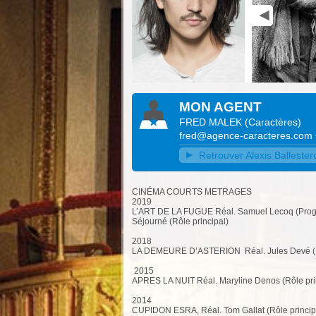
MON AGENT
FRED MALEK
(
Caractères
)
fred@agence-caracteres.com
Retrouver Alexis Ballestero
CINÉMA COURTS METRAGES
2019
L’ART DE LA FUGUE Réal. Samuel Lecoq (Progr
Séjourné (Rôle principal)
2018
LA DEMEURE D’ASTERION Réal. Jules Devé (Rô
2015
APRES LA NUIT Réal. Maryline Denos (Rôle pri
2014
CUPIDON ESRA, Réal. Tom Gallat (Rôle princip