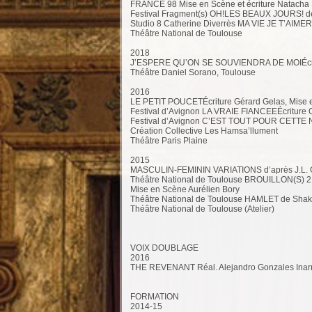
FRANCE 98 Mise en Scène et écriture Natacha 
Festival Fragment(s) OH!LES BEAUX JOURS! de
Studio 8 Catherine Diverrès MA VIE JE T’AIME
Théâtre National de Toulouse
2018
J’ESPERE QU’ON SE SOUVIENDRA DE MOIÉcritu
Théâtre Daniel Sorano, Toulouse
2016
LE PETIT POUCETÉcriture Gérard Gelas, Mise
Festival d’Avignon LA VRAIE FIANCEEÉcriture 
Festival d’Avignon C’EST TOUT POUR CETTE 
Création Collective Les Hamsa’llument
Théâtre Paris Plaine
2015
MASCULIN-FEMININ VARIATIONS d’après J.L. Go
Théâtre National de Toulouse BROUILLON(S) 
Mise en Scène Aurélien Bory
Théâtre National de Toulouse HAMLET de Shak
Théâtre National de Toulouse (Atelier)
VOIX DOUBLAGE
2016
THE REVENANT Réal. Alejandro Gonzales Inarrit
FORMATION
2014-15