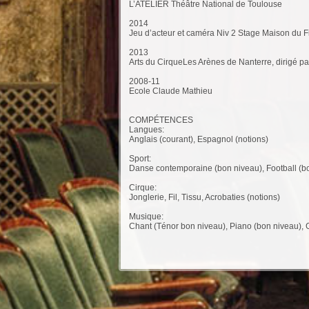
L’ATELIER Théâtre National de Toulouse
2014
Jeu d’acteur et caméra Niv 2 Stage Maison du Fil
2013
Arts du CirqueLes Arènes de Nanterre, dirigé 
2008-11
Ecole Claude Mathieu
COMPÉTENCES
Langues:
Anglais (courant), Espagnol (notions)
Sport:
Danse contemporaine (bon niveau), Football (bo
Cirque:
Jonglerie, Fil, Tissu, Acrobaties (notions)
Musique:
Chant (Ténor bon niveau), Piano (bon niveau), Gu