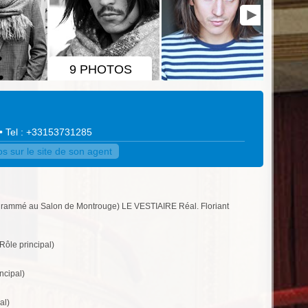
9 PHOTOS
• Tel : +33153731285
s sur le site de son agent
ammé au Salon de Montrouge) LE VESTIAIRE Réal. Floriant
le principal)
ncipal)
al)