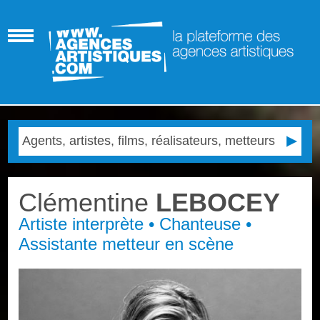
Clémentine
LEBOCEY
Artiste interprète • Chanteuse •
Assistante metteur en scène