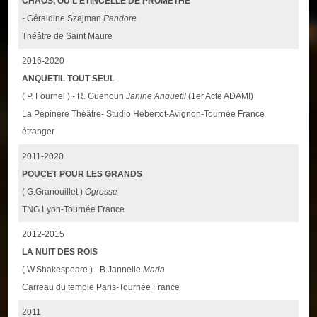
CHAOS, OU L'ÉTINCELLE DE PROMÉTHÉ
- Géraldine Szajman
Pandore
Théâtre de Saint Maure
2016-2020
ANQUETIL TOUT SEUL
( P. Fournel ) - R. Guenoun
Janine Anquetil
(1er Acte ADAMI)
La Pépinère Théâtre- Studio Hebertot-Avignon-Tournée France
étranger
2011-2020
POUCET POUR LES GRANDS
( G.Granouillet )
Ogresse
TNG Lyon-Tournée France
2012-2015
LA NUIT DES ROIS
( W.Shakespeare ) - B.Jannelle
Maria
Carreau du temple Paris-Tournée France
2011