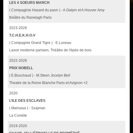
LES 4 SOEURS MARCH
( Compagjnie Hasard du paon ) - A.Galpin et A.Houver
Amy
théâtre du Ranelagh Paris
2023-2026
T.C.H.E.K.H.O.V
( Compagnie Grand Tigre ) - E.Luneau
Lavoir moderne parisien, Théâtre de l'épée de bois
2022-2026
PRIX NOBELL
( E.Bouchaud ) - M.Steen
Jocelyn Bell
Theatre de la Reine Blanche Paris et Avignon ×2
2020
L’ILE DES ESCLAVES
( Marivaux ) - Szajman
La Comète
2019-2020