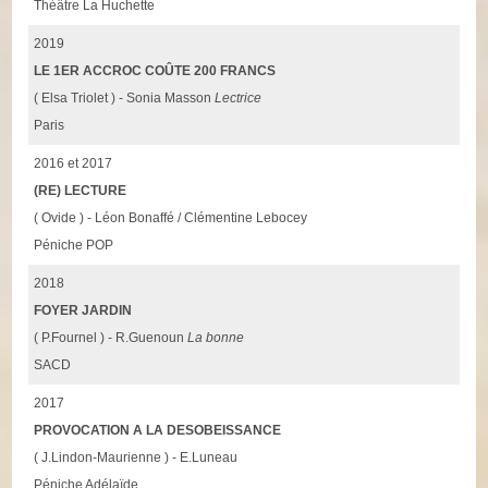
Théâtre La Huchette
2019
LE 1ER ACCROC COÛTE 200 FRANCS
( Elsa Triolet ) - Sonia Masson
Lectrice
Paris
2016 et 2017
(RE) LECTURE
( Ovide ) - Léon Bonaffé / Clémentine Lebocey
Péniche POP
2018
FOYER JARDIN
( P.Fournel ) - R.Guenoun
La bonne
SACD
2017
PROVOCATION A LA DESOBEISSANCE
( J.Lindon-Maurienne ) - E.Luneau
Péniche Adélaïde