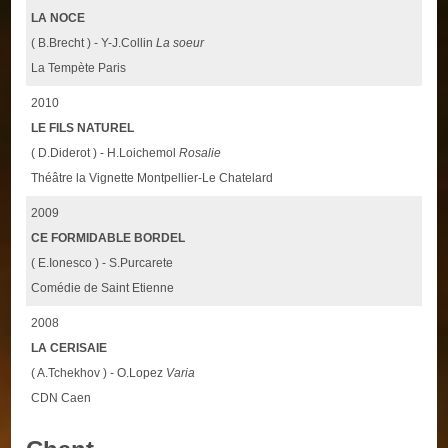
LA NOCE
( B.Brecht ) - Y-J.Collin
La soeur
La Tempète Paris
2010
LE FILS NATUREL
( D.Diderot ) - H.Loichemol
Rosalie
Théâtre la Vignette Montpellier-Le Chatelard
2009
CE FORMIDABLE BORDEL
( E.Ionesco ) - S.Purcarete
Comédie de Saint Etienne
2008
LA CERISAIE
( A.Tchekhov ) - O.Lopez
Varia
CDN Caen