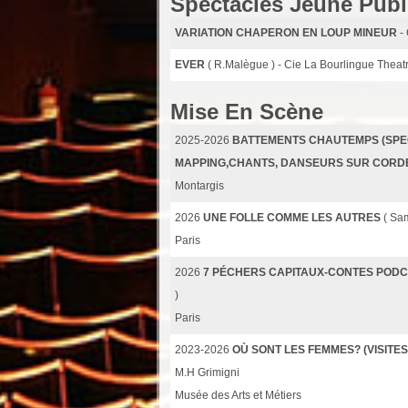
Spectacles Jeune Publ
VARIATION CHAPERON EN LOUP MINEUR
-
EVER
( R.Malègue ) - Cie La Bourlingue Theat
Mise En Scène
2025-2026
BATTEMENTS CHAUTEMPS (SPE
MAPPING,CHANTS, DANSEURS SUR CORD
Montargis
2026
UNE FOLLE COMME LES AUTRES
( Sa
Paris
2026
7 PÉCHERS CAPITAUX-CONTES PODC
)
Paris
2023-2026
OÙ SONT LES FEMMES? (VISITES
M.H Grimigni
Musée des Arts et Métiers