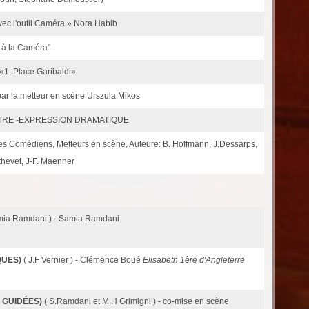
vec l'outil Caméra » Nora Habib
e à la Caméra"
«1, Place Garibaldi»
par la metteur en scène Urszula Mikos
HEATRE -EXPRESSION DRAMATIQUE
 Comédiens, Metteurs en scène, Auteure: B. Hoffmann, J.Dessarps,
thevet, J-F. Maenner
mia Ramdani ) - Samia Ramdani
QUES)
( J.F Vernier ) - Clémence Boué
Elisabeth 1ère d'Angleterre
 GUIDÉES)
( S.Ramdani et M.H Grimigni ) - co-mise en scène