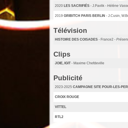
2020
LES SACRIFIÉS
- J.Pavlik -
Hélène Vass
2019
GRIBITCH PARIS BERLIN
- J.Cusin, W.
Télévision
HISTOIRE DES COISADES
- France2 -
Présent
Clips
JOIE, IGIT
- Maxime Chefdeville
Publicité
2023-2025
CAMPAGNE SITE POUR-LES-PE
CROIX ROUGE
VITTEL
RTL2