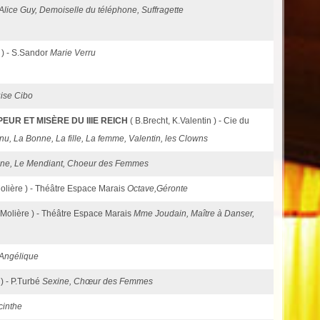
lice Guy, Demoiselle du téléphone, Suffragette
 ) - S.Sandor
Marie Verru
ise Cibo
EUR ET MISÈRE DU IIIE REICH
( B.Brecht, K.Valentin ) - Cie du
u, La Bonne, La fille, La femme, Valentin, les Clowns
rine, Le Mendiant, Choeur des Femmes
Molière ) - Théâtre Espace Marais
Octave,Géronte
 Molière ) - Théâtre Espace Marais
Mme Joudain, Maître à Danser,
Angélique
 ) - P.Turbé
Sexine, Chœur des Femmes
cinthe