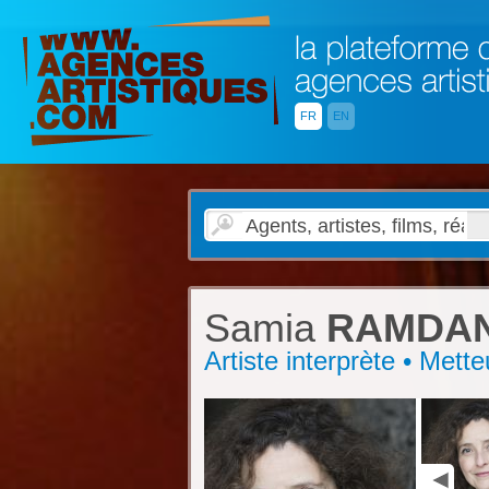
FR
EN
Samia
RAMDAN
Artiste interprète • Met