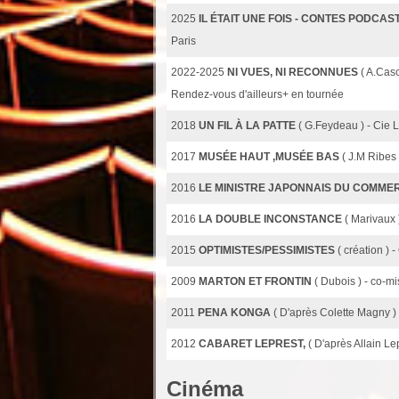
2025
IL ÉTAIT UNE FOIS - CONTES PODCA
Paris
2022-2025
NI VUES, NI RECONNUES
( A.Cas
Rendez-vous d'ailleurs+ en tournée
2018
UN FIL À LA PATTE
( G.Feydeau ) - Cie 
2017
MUSÉE HAUT ,MUSÉE BAS
( J.M Ribes
2016
LE MINISTRE JAPONNAIS DU COMME
2016
LA DOUBLE INCONSTANCE
( Marivaux 
2015
OPTIMISTES/PESSIMISTES
( création ) 
2009
MARTON ET FRONTIN
( Dubois ) - co-m
2011
PENA KONGA
( D'après Colette Magny )
2012
CABARET LEPREST,
( D'après Allain Le
Cinéma