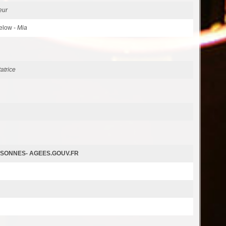
eur
Below -
Mia
atrice
RSONNES- AGEES.GOUV.FR