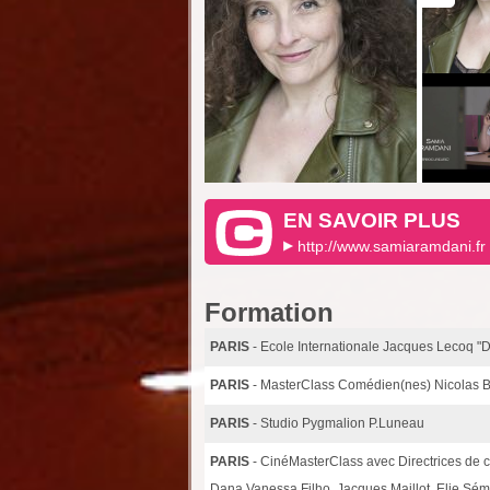
EN SAVOIR PLUS
http://www.samiaramdani.fr
Formation
PARIS
- Ecole Internationale Jacques Lecoq "
PARIS
- MasterClass Comédien(nes) Nicolas 
PARIS
- Studio Pygmalion P.Luneau
PARIS
- CinéMasterClass avec Directrices de c
Dana,Vanessa Filho, Jacques Maillot, Elie Sé