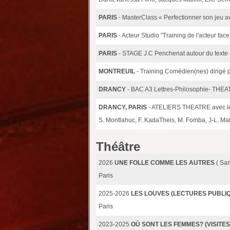
PARIS
- MasterClass « Perfectionner son jeu a
PARIS
- Acteur Studio "Training de l'acteur fac
PARIS
- STAGE J.C Penchenat autour du texte 
MONTREUIL
- Training Comédien(nes) dirigé 
DRANCY
- BAC A3 Lettres-Philosophie- T
DRANCY, PARIS
- ATELIERS THEATRE avec les
S. Montlahuc, F..KadaTheis, M. Fomba, J-L. Ma
Théâtre
2026
UNE FOLLE COMME LES AUTRES
( Sa
Paris
2025-2026
LES LOUVES (LECTURES PUBLI
Paris
2023-2025
OÙ SONT LES FEMMES? (VISITES