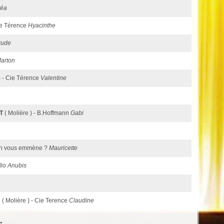
réa
CIe Térence
Hyacinthe
rude
arton
 ) - Cie Térence
Valentine
T
( Molière ) - B.Hoffmann
Gabi
 On vous emmène ?
Mauricette
llo
Anubis
U
( Molière ) - Cie Terence
Claudine