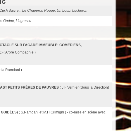
ic
 Cie A Suivre...
Le Chaperon Rouge, Un Loup, bûcheron
re
Ondne, L'ogresse
CTACLE SUR FACADE IMMEUBLE: COMEDIENS,
E)
( Arbre Compagnie )
mia Ramdani )
AST PETITS FRÈRES DE PAUVRES
( J.F Vernier (Sous la Direction)
 GUIDÉES)
( S.Ramdani et M.H Grimigni ) - co-mise en scène avec