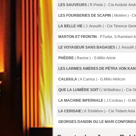
LES SAUVEURS
( R.Prieto ) - Cie Acidulé
And
LES FOURBERIES DE SCAPIN
( Molière ) - 
LA BELLE VIE
( J. Anouilh ) - Cie Térence
Gert
MARTON ET FRONTIN
- P.Turbe, S.Ramdani
M
LE VOYAGEUR SANS BAGAGES
( J. Anouilh
PHÈDRE
( Racine ) - G.Millo
Aricie
LES LARMES AMÈRES DE PÉTRA VON KAN
CALIGULA
( A.Camus ) - G.Millo
Hélicon
QUE LA LUMIÈRE SOIT !
( W.Mathieu ) - Cie
LA MACHINE INFERNALE
( J.Cocteau ) - G.Mi
LA CERISAIE
( A.Tchékhov ) - Cie Trident
Ania
GEORGES DANDIN OU LE MARI CONFOND