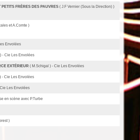
ST PETITS FRÈRES DES PAUVRES
( J.F Vernier (Sous la Direction) )
cales et A.Comte )
Les Envolées
 ) - Cie Les Envolées
RCE EXTÉRIEUR
( M.Schigal ) - Cie Les Envolées
) - Cie Les Envolées
- Cie Les Envolées
ise en scène avec P.Turbe
prest )