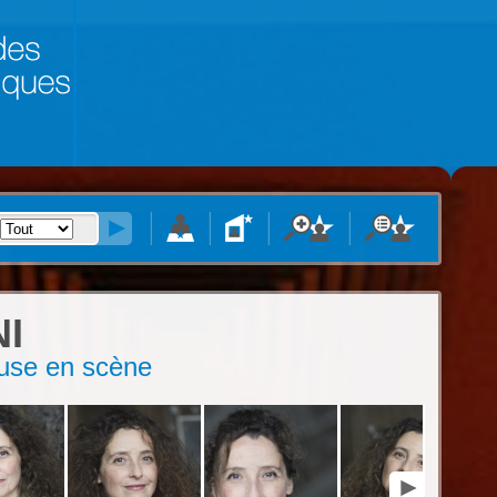
I
teuse en scène