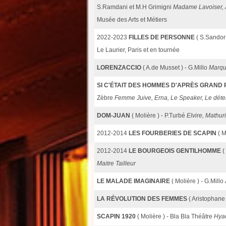
S.Ramdani et M.H Grimigni
Madame Lavoiser, A
Musée des Arts et Métiers
2022-2023
FILLES DE PERSONNE
( S.Sandor
Le Laurier, Paris et en tournée
LORENZACCIO
( A.de Musset ) - G.Millo
Marqu
SI C'ÉTAIT DES HOMMES D'APRÈS GRAND P
Zèbre
Femme Juive, Erna, Le Speaker, Le déten
DOM-JUAN
( Molière ) - P.Turbé
Elvire, Mathu
2012-2014
LES FOURBERIES DE SCAPIN
( 
2012-2014
LE BOURGEOIS GENTILHOMME
(
Maitre Tailleur
LE MALADE IMAGINAIRE
( Molière ) - G.Millo
LA RÉVOLUTION DES FEMMES
( Aristophane
SCAPIN 1920
( Molière ) - Bla Bla Théâtre
Hya