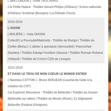
( Jack LONDON ) - Elise TRUCHARD
Cie Petite Nature : Théâtre Gérard Philipe (Orléans) / Scène nationale
d'Orléans / Emetrop (Bourges) / La Pléïade (Tours)
2016-2018
L'AVARE
( MOLIÈRE ) - Hala GHOSN
Collectif La Poursuite/Makizarts - Théâtre de Rungis / Théâtre du
Cloître (Bellac) / L'atelier à spectacle (Vernouillet) / Pianock'tail
(Nantes) / Théâtre Edwige Feuillère (Vesoul) / Théâtre Romain Rolland
(Villejuif) / Théâtre de l'Union CDN de Limoges
2015-2018
ET DANS LE TROU DE MON COEUR LE MONDE ENTIER
( Stanislas COTTON ) - Bruno BONJEAN (Lauréat de l'aide à la
création du CNT)
Cie Euphoric Mouvance - Théâtre de Belleville / Théâtre du Geyser
(Belleville-sur-allier) / Théâtre du Moulin (Riom) / 11 Gilgmaesh
Belleville (Festival d'Avignon)