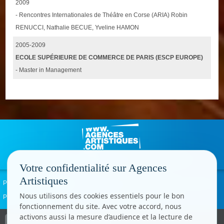
2009
- Rencontres Internationales de Théâtre en Corse (ARIA) Robin
RENUCCI, Nathalie BECUE, Yveline HAMON
2005-2009
ECOLE SUPÉRIEURE DE COMMERCE DE PARIS (ESCP EUROPE)
- Master in Management
Votre confidentialité sur Agences
Artistiques
Politique de confidentialité
Signaler un abus
Mentions légales
Contact
Nous utilisons des cookies essentiels pour le bon
Paramètres cookies
fonctionnement du site. Avec votre accord, nous
activons aussi la mesure d’audience et la lecture de
Copyright © CC.Comunication