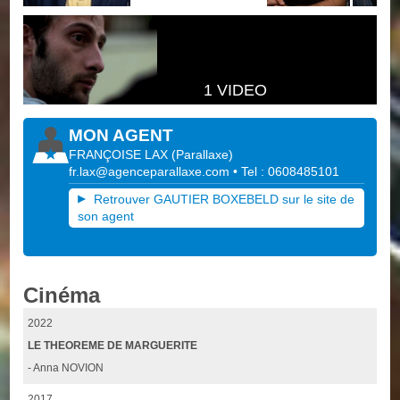
1 VIDEO
MON AGENT
FRANÇOISE LAX
(
Parallaxe
)
fr.lax@agenceparallaxe.com
• Tel : 0608485101
Retrouver GAUTIER BOXEBELD sur le site de
son agent
Cinéma
2022
LE THEOREME DE MARGUERITE
- Anna NOVION
2017