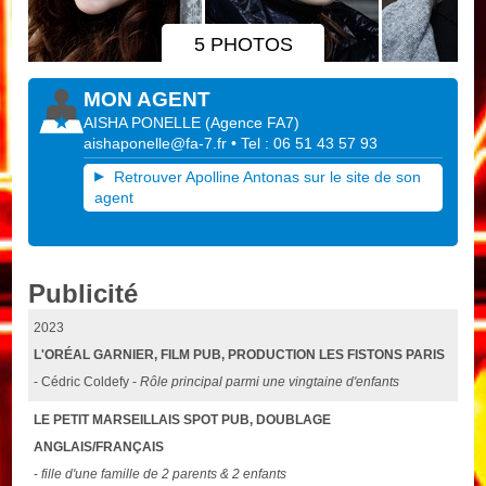
5 PHOTOS
MON AGENT
AISHA PONELLE
(
Agence FA7
)
aishaponelle@fa-7.fr
• Tel : 06 51 43 57 93
Retrouver Apolline Antonas sur le site de son
agent
Publicité
2023
L'ORÉAL GARNIER, FILM PUB, PRODUCTION LES FISTONS PARIS
- Cédric Coldefy -
Rôle principal parmi une vingtaine d'enfants
LE PETIT MARSEILLAIS SPOT PUB, DOUBLAGE
ANGLAIS/FRANÇAIS
-
fille d'une famille de 2 parents & 2 enfants