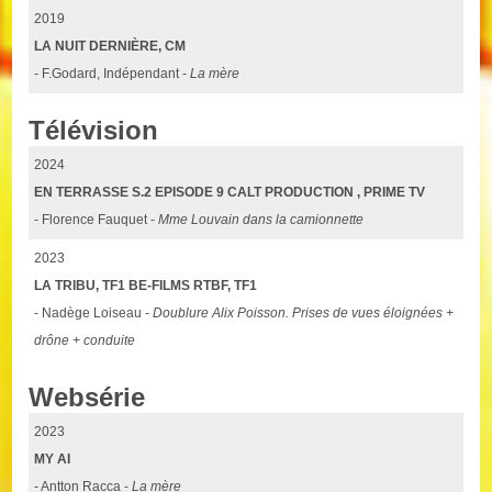
2019
LA NUIT DERNIÈRE, CM
- F.Godard, Indépendant -
La mère
Télévision
2024
EN TERRASSE S.2 EPISODE 9 CALT PRODUCTION , PRIME TV
- Florence Fauquet -
Mme Louvain dans la camionnette
2023
LA TRIBU, TF1 BE-FILMS RTBF, TF1
- Nadège Loiseau -
Doublure Alix Poisson. Prises de vues éloignées +
drône + conduite
Websérie
2023
MY AI
- Antton Racca -
La mère