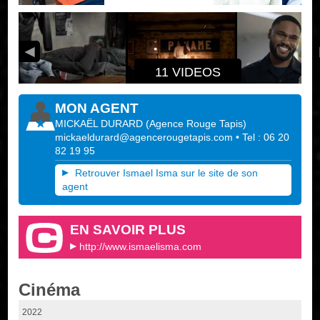
11 VIDEOS
MON AGENT
MICKAËL DURARD
(
Agence Rouge Tapis
)
mickaeldurard@agencerougetapis.com
• Tel : 06 20
82 19 95
Retrouver Ismael Isma sur le site de son
agent
EN SAVOIR PLUS
http://www.ismaelisma.com
Cinéma
2022