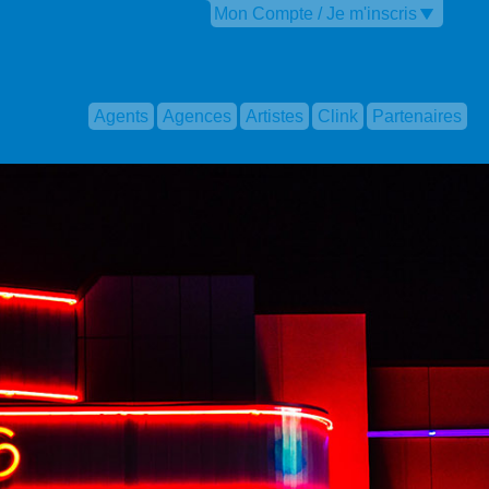
Mon Compte / Je m'inscris
Agents
Agences
Artistes
Clink
Partenaires