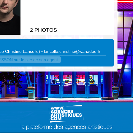
2 PHOTOS
e Christine Lancelle
)
•
lancelle.christine@wanadoo.fr
SSON sur le site de son agent