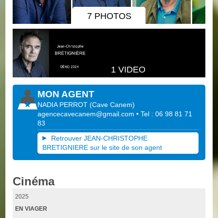
7 PHOTOS
1 VIDEO
MON AGENT
NADIA PERROT
(
Cave Canem
)
agencecavecanem@gmail.com
• Tel : 06 98 81 71
83
Retrouver JEAN-CHRISTOPHE
BRETIGNIERE sur le site de son agent
Cinéma
2025
EN VIAGER