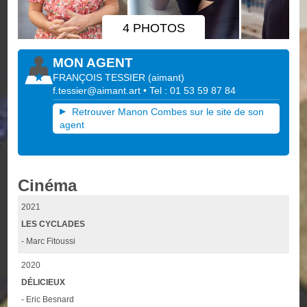
4 PHOTOS
MON AGENT
FRANÇOIS TESSIER
(
aimant
)
f.tessier@aimant.art
• Tel : 01 53 59 87 84
Retrouver Manon Combes sur le site de son
agent
Cinéma
2021
LES CYCLADES
- Marc Fitoussi
2020
DÉLICIEUX
- Eric Besnard