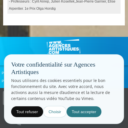
- Professeurs : Cyril Anrep, Julien Kosellek,Jean-Pierre Garnier, Elise
Arpentier. 1e Prix Olga Horstig
Votre confidentialité sur Agences
Artistiques
Politique de confidentialité
Signaler un abus
Mentions légales
Contact
Nous utilisons des cookies essentiels pour le bon
Paramètres cookies
fonctionnement du site. Avec votre accord, nous
activons aussi la mesure d’audience et la lecture de
Copyright © CC.Comunication
certains contenus vidéo YouTube ou Vimeo.
Tous droits réservés
www.cccom.fr
Tout refuser
Choisir
Tout accepter