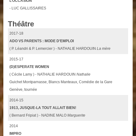
L’OCCASION
- LUC GALLISSAIRES
Théâtre
2017-18
ADO VS PARENTS : MODE D’EMPLOI
( P. Léandri & P. Lemercier ) - NATHALIE HARDOUIN
La mère
2015-17
(D)ESPERATE WOMEN
( Cécile Lamy ) - NATHALIE HARDOUIN
Nathalie
Guichet Montparnasse, Blancs Manteaux, Comédie de la Gare
Genève, tournée
2014-15
1913, JUSQUE-LA TOUT ALLAIT BIEN!
( Bernard Fripiat ) - NADINE MALO
Marguerite
2014
IMPRO