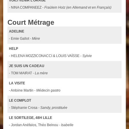
VOICI VENIR L’ORAGE
- NINA COMPANEEZ -
Fraülein Holz (en Allemand et en Français)
Court Métrage
ADELINE
- Emie Gallot -
Mère
HELP
- HELENA MOZZICONACCI & LOUIS VAÏSSE -
Sylvie
JE SUIS UN CADEAU
- TOM MAIRAT -
La mère
LA VISITE
- Antoine Martin -
Médecin gastro
LE COMPLOT
- Stéphanie Crosa -
Sandy, prostituée
LE SORTILEGE, 48H LILLE
- Jordan Anéfalos, Théo Belnou -
Isabelle