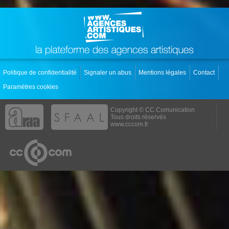
Politique de confidentialité
Signaler un abus
Mentions légales
Contact
Paramètres cookies
Copyright © CC.Comunication
Tous droits réservés
www.cccom.fr