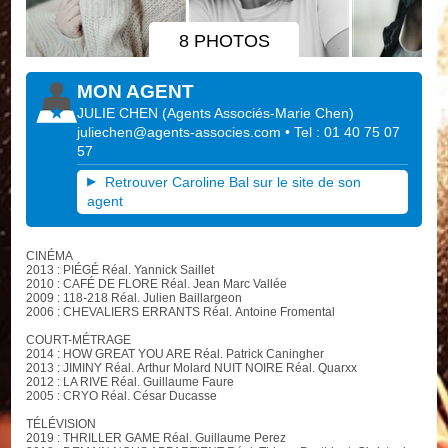
8 PHOTOS
MON AGENT
JULIE CHEN
(
Agents Associés-Marie Chen
)
juliechen@agents-associes.com
• Tel : 01 40 75 07
57
Retrouver Caroline Bal sur le site de son
agent
CINÉMA
2013 : PIÉGÉ Réal. Yannick Saillet
2010 : CAFÉ DE FLORE Réal. Jean Marc Vallée
2009 : 118-218 Réal. Julien Baillargeon
2006 : CHEVALIERS ERRANTS Réal. Antoine Fromental
COURT-MÉTRAGE
2014 : HOW GREAT YOU ARE Réal. Patrick Caningher
2013 : JIMINY Réal. Arthur Molard NUIT NOIRE Réal. Quarxx
2012 : LA RIVE Réal. Guillaume Faure
2005 : CRYO Réal. César Ducasse
TÉLÉVISION
2019 : THRILLER GAME Réal. Guillaume Perez