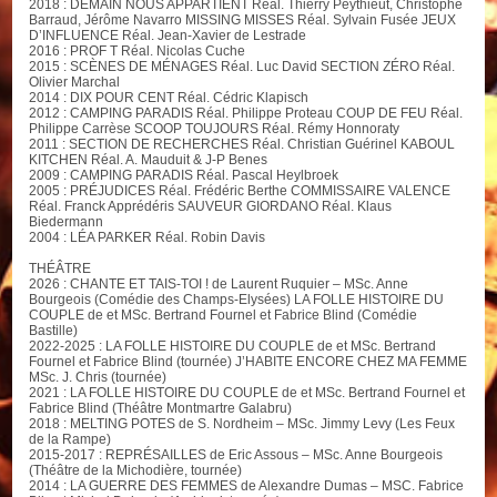
2018 : DEMAIN NOUS APPARTIENT Réal. Thierry Peythieut, Christophe
Barraud, Jérôme Navarro MISSING MISSES Réal. Sylvain Fusée JEUX
D’INFLUENCE Réal. Jean-Xavier de Lestrade
2016 : PROF T Réal. Nicolas Cuche
2015 : SCÈNES DE MÉNAGES Réal. Luc David SECTION ZÉRO Réal.
Olivier Marchal
2014 : DIX POUR CENT Réal. Cédric Klapisch
2012 : CAMPING PARADIS Réal. Philippe Proteau COUP DE FEU Réal.
Philippe Carrèse SCOOP TOUJOURS Réal. Rémy Honnoraty
2011 : SECTION DE RECHERCHES Réal. Christian Guérinel KABOUL
KITCHEN Réal. A. Mauduit & J-P Benes
2009 : CAMPING PARADIS Réal. Pascal Heylbroek
2005 : PRÉJUDICES Réal. Frédéric Berthe COMMISSAIRE VALENCE
Réal. Franck Apprédéris SAUVEUR GIORDANO Réal. Klaus
Biedermann
2004 : LÉA PARKER Réal. Robin Davis
THÉÂTRE
2026 : CHANTE ET TAIS-TOI ! de Laurent Ruquier – MSc. Anne
Bourgeois (Comédie des Champs-Elysées) LA FOLLE HISTOIRE DU
COUPLE de et MSc. Bertrand Fournel et Fabrice Blind (Comédie
Bastille)
2022-2025 : LA FOLLE HISTOIRE DU COUPLE de et MSc. Bertrand
Fournel et Fabrice Blind (tournée) J’HABITE ENCORE CHEZ MA FEMME
MSc. J. Chris (tournée)
2021 : LA FOLLE HISTOIRE DU COUPLE de et MSc. Bertrand Fournel et
Fabrice Blind (Théâtre Montmartre Galabru)
2018 : MELTING POTES de S. Nordheim – MSc. Jimmy Levy (Les Feux
de la Rampe)
2015-2017 : REPRÉSAILLES de Eric Assous – MSc. Anne Bourgeois
(Théâtre de la Michodière, tournée)
2014 : LA GUERRE DES FEMMES de Alexandre Dumas – MSC. Fabrice