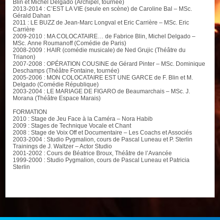
Blin et Michel Delgado (Archipel, tournée)
2013-2014 : C’EST LA VIE (seule en scène) de Caroline Bal – MSc.
Gérald Dahan
2011 : LE BUZZ de Jean-Marc Longval et Eric Carrière – MSc. Eric
Carrière
2009-2010 : MA COLOCATAIRE… de Fabrice Blin, Michel Delgado –
MSc. Anne Roumanoff (Comédie de Paris)
2008-2009 : HAIR (comédie musicale) de Ned Grujic (Théâtre du
Trianon)
2007-2008 : OPÉRATION COUSINE de Gérard Pinter – MSc. Dominique
Deschamps (Théâtre Fontaine, tournée)
2005-2006 : MON COLOCATAIRE EST UNE GARCE de F. Blin et M.
Delgado (Comédie République)
2003-2004 : LE MARIAGE DE FIGARO de Beaumarchais – MSc. J.
Morana (Théâtre Espace Marais)
FORMATION
2010 : Stage de Jeu Face à la Caméra – Nora Habib
2009 : Stages de Technique Vocale et Chant
2008 : Stage de Voix Off et Documentaire – Les Coachs et Associés
2003-2004 : Studio Pygmalion, cours de Pascal Luneau et P. Sterlin
Trainings de J. Waltzer – Actor Studio
2001-2002 : Cours de Béatrice Broux, Théâtre de l’Avancée
1999-2000 : Studio Pygmalion, cours de Pascal Luneau et Patricia
Sterlin