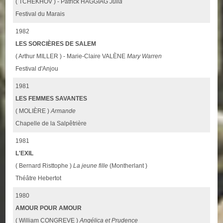
( TCHEKHOV ) - Patrick HAGGIAG
Julia
Festival du Marais
1982
LES SORCIÈRES DE SALEM
( Arthur MILLER ) - Marie-Claire VALÈNE
Mary Warren
Festival d'Anjou
1981
LES FEMMES SAVANTES
( MOLIÈRE )
Armande
Chapelle de la Salpêtrière
1981
L'EXIL
( Bernard Risttophe )
La jeune fille
(Montherlant )
Théâtre Hebertot
1980
AMOUR POUR AMOUR
( William CONGREVE )
Angélica et Prudence