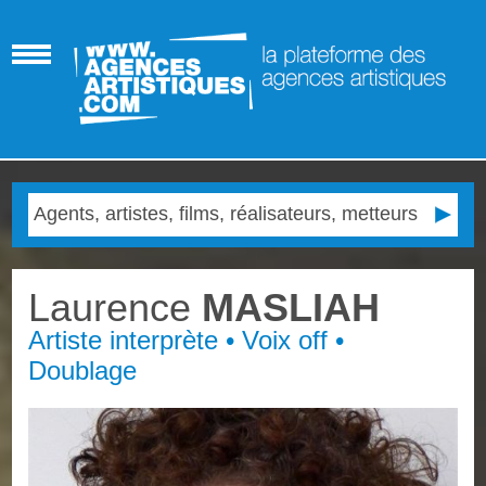
Laurence
MASLIAH
Artiste interprète • Voix off •
Doublage