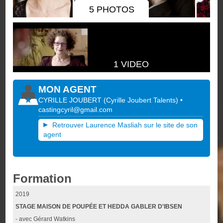
5 PHOTOS
1 VIDEO
MON AGENT
CYRILLE JOUBERT
(
Cyrille Joubert Talents
)
•
castingcyril@gmail.com
Retrouver Laurence Masliah sur le site de son
agent
Formation
2019
STAGE MAISON DE POUPÉE ET HEDDA GABLER D'IBSEN
- avec Gérard Watkins