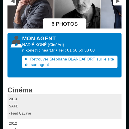
6 PHOTOS
MON AGENT
NADIÉ KONÉ
(
CinéArt
)
n.kone@cineart.fr
• Tel : 01 56 69 33 00
Retrouver Stéphane BLANCAFORT sur le site
de son agent
Cinéma
2013
SAFE
- Fred Cavayé
2012