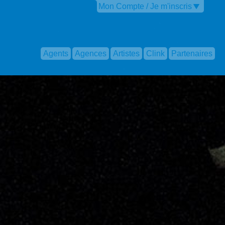
Mon Compte / Je m'inscris
Agents
Agences
Artistes
Clink
Partenaires