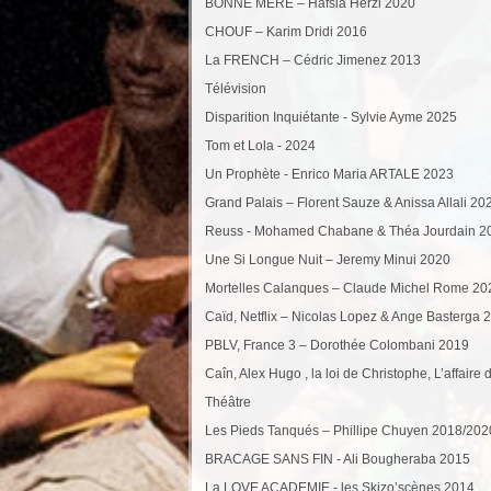
BONNE MERE – Hafsia Herzi 2020
CHOUF – Karim Dridi 2016
La FRENCH – Cédric Jimenez 2013
Télévision
Disparition Inquiétante - Sylvie Ayme 2025
Tom et Lola - 2024
Un Prophète - Enrico Maria ARTALE 2023
Grand Palais – Florent Sauze & Anissa Allali 20
Reuss - Mohamed Chabane & Théa Jourdain 2
Une Si Longue Nuit – Jeremy Minui 2020
Mortelles Calanques – Claude Michel Rome 20
Caïd, Netflix – Nicolas Lopez & Ange Basterga 
PBLV, France 3 – Dorothée Colombani 2019
Caîn, Alex Hugo , la loi de Christophe, L’affaire
Théâtre
Les Pieds Tanqués – Phillipe Chuyen 2018/202
BRACAGE SANS FIN - Ali Bougheraba 2015
La LOVE ACADEMIE - les Skizo’scènes 2014