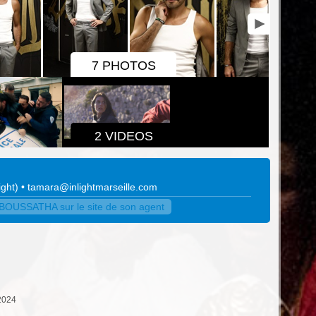
7 PHOTOS
2 VIDEOS
ight
)
•
tamara@inlightmarseille.com
BOUSSATHA sur le site de son agent
2024