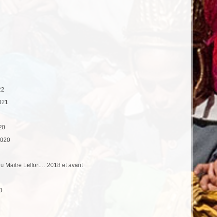
22
021
20
2020
 du Maitre Leffort… 2018 et avant
0