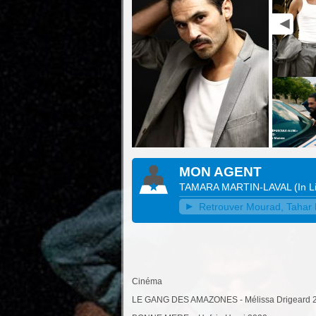
MON AGENT
TAMARA MARTIN-LAVAL
(
In L
Retrouver Mourad, Tahar 
Cinéma
LE GANG DES AMAZONES - Mélissa Drigeard 