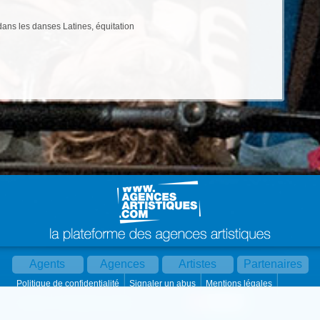
dans les danses Latines, équitation
Agents
Agences
Artistes
Partenaires
Politique de confidentialité
Signaler un abus
Mentions légales
Partager :
Par mail
Contact
Paramètres cookies