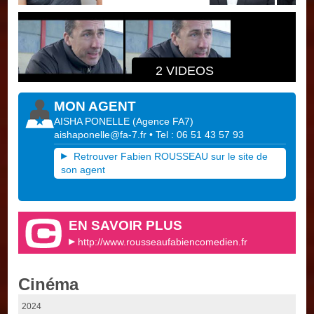
2 VIDEOS
MON AGENT
AISHA PONELLE
(
Agence FA7
)
aishaponelle@fa-7.fr
• Tel : 06 51 43 57 93
Retrouver Fabien ROUSSEAU sur le site de
son agent
EN SAVOIR PLUS
http://www.rousseaufabiencomedien.fr
Cinéma
2024