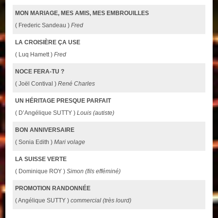
MON MARIAGE, MES AMIS, MES EMBROUILLES
( Frederic Sandeau )
Fred
LA CROISIÈRE ÇA USE
( Luq Hamett )
Fred
NOCE FERA-TU ?
( Joël Contival )
René Charles
UN HÉRITAGE PRESQUE PARFAIT
( D’Angélique SUTTY )
Louis (autiste)
BON ANNIVERSAIRE
( Sonia Edith )
Mari volage
LA SUISSE VERTE
( Dominique ROY )
Simon (fils efféminé)
PROMOTION RANDONNÉE
( Angélique SUTTY )
commercial (très lourd)