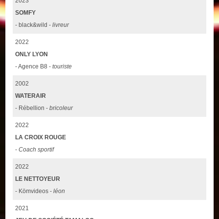
2023
SOMFY
- black&wild -
livreur
2022
ONLY LYON
- Agence B8 -
touriste
2002
WATERAIR
- Rébellion -
bricoleur
2022
LA CROIX ROUGE
-
Coach sportif
2022
LE NETTOYEUR
- Kömvideos -
léon
2021